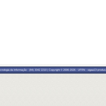
cnologia da Informação - (84) 3342 2210 | Copyright © 2006-2026 - UFRN - sigaa13-produca