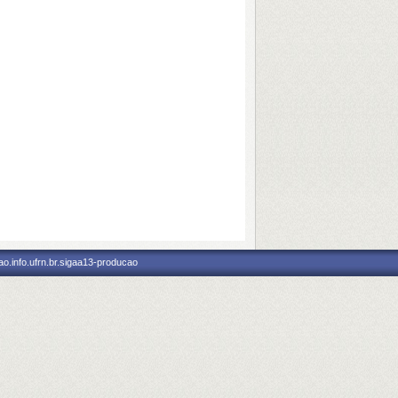
o.info.ufrn.br.sigaa13-producao