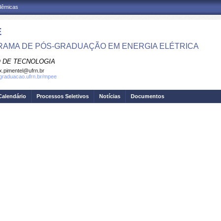
adêmicas
E
AMA DE PÓS-GRADUAÇÃO EM ENERGIA ELÉTRICA
 DE TECNOLOGIA
.pimentel@ufrn.br
sgraduacao.ufrn.br/mpee
Calendário
Processos Seletivos
Notícias
Documentos