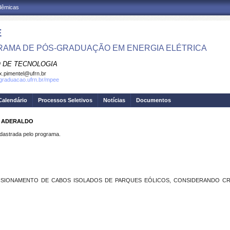
adêmicas
E
AMA DE PÓS-GRADUAÇÃO EM ENERGIA ELÉTRICA
 DE TECNOLOGIA
.pimentel@ufrn.br
sgraduacao.ufrn.br/mpee
Calendário
Processos Seletivos
Notícias
Documentos
A ADERALDO
strada pelo programa.
SIONAMENTO DE CABOS ISOLADOS DE PARQUES EÓLICOS, CONSIDERANDO CR