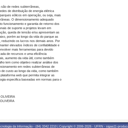
 são de redes subterrâneas,
des de distribuição de energia elétrica
parques eólicos em operação, ou seja, mais
errâneas. O dimensionamento adequado
to funcionamento e garantia de retorno dos
onais de suporte a projetos levam em
ução, queda de tensão e/ou apresentam as
aixo, porém ao longo da vida do parque as
 reduzindo os lucros nos demais anos. Por
 manter elevados índices de confiabilidade e
envolver mais ferramentas para devido
zada de recursos e uma eficiência
ais, aumento da vida útil, como também
alho tem como objetivo realizar análise dos
mensionamento em redes subterrâneas de
o de custo ao longo da vida, como também
lataforma web que permita integrar as
ogia especifica baseadas em normas para o
A OLIVEIRA
 OLIVEIRA
cnologia da Informação - (84) 3342 2210 | Copyright © 2006-2026 - UFRN - sigaa11-produca