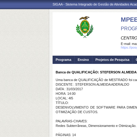
SIGAA - Sistema Integrado de Gestão de Atividades Ac
MPE
PROGR
CENTRO
E-mail:
max
https://po
Programa
Ensino
Projetos de Pesquisa
Banca de QUALIFICAÇÃO: STEFERSON ALMEID
Uma banca de QUALIFICAÇÃO de MESTRADO foi cada
DISCENTE : STEFERSON ALMEIDA ADERALDO
DATA : 31/03/2017
HORA: 14:00
LOCAL: 4I5
TÍTULO:
DESENVOLVIMENTO DE SOFTWARE PARA DIMEN
OTIMIZAÇÃO DE CUSTOS.
PALAVRAS-CHAVES:
Redes Subterrâneas, Dimensionamento e Otimização.
PÁGINAS: 14