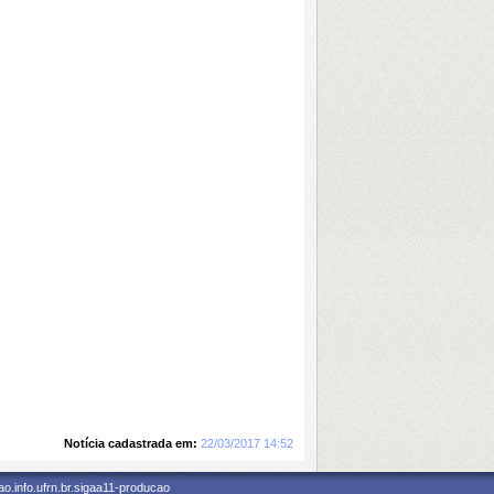
Notícia cadastrada em:
22/03/2017 14:52
o.info.ufrn.br.sigaa11-producao