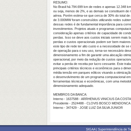
RESUMO:
No Brasil há 794.699 km de redes e apenas 12.348 km
ou seja, menos de 2%, e as demais se constituem de re
aérea. Porém estima-se que cerca de 30% do total de 
de 3.000MW foram construídos utilizando redes subt
dessas redes é de fundamental importância para corre
investimentos. Projetos atuais e programas computaci
consideração apenas critérios de capacidade de cond
perdas. Isso se deve aos custos iniciais serem mais b
perdas e custos operacionais podem ser bem maiores,
este tipo de rede ter alto custo e a necessidade de se
de operação para o seu uso, torna-se necessário des
dimensionamento a fim de garantir uma alocação otimi
operacional, por meio da redução de custos operacion
evitar a perda de receita por lucro cessante. Este trab
principais critérios técnicos e econômicos para o di
média tensão em parques eólicos visando a otimizaçã
o desenvolvimento de um programa computacional em p
ferramentas técnicas e econômicas, com uma metodol
dimensionamento adequado.
MEMBROS DA BANCA:
Interno - 1637588 - ARRHENIUS VINICIUS DA COST
Presidente - 2524488 - CLOVIS BOSCO MENDONCA
Interno - 347429 - JOSE LUIZ DA SILVA JUNIOR
SIGAA | Superintendência de Te