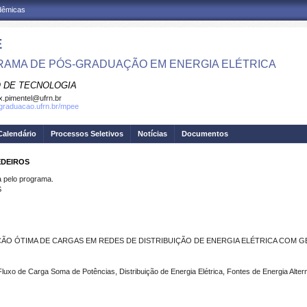
adêmicas
E
AMA DE PÓS-GRADUAÇÃO EM ENERGIA ELÉTRICA
 DE TECNOLOGIA
.pimentel@ufrn.br
sgraduacao.ufrn.br/mpee
Calendário
Processos Seletivos
Notícias
Documentos
EDEIROS
pelo programa.
S
O ÓTIMA DE CARGAS EM REDES DE DISTRIBUIÇÃO DE ENERGIA ELÉTRICA COM G
luxo de Carga Soma de Potências, Distribuição de Energia Elétrica, Fontes de Energia Altern