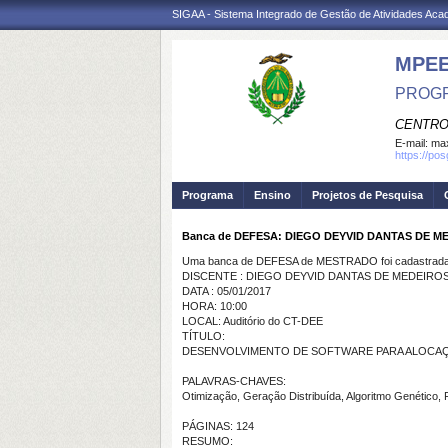
SIGAA - Sistema Integrado de Gestão de Atividades Ac
MPE
PROGR
CENTRO
E-mail:
max
https://po
Programa
Ensino
Projetos de Pesquisa
Banca de DEFESA: DIEGO DEYVID DANTAS DE M
Uma banca de DEFESA de MESTRADO foi cadastrada 
DISCENTE : DIEGO DEYVID DANTAS DE MEDEIRO
DATA : 05/01/2017
HORA: 10:00
LOCAL: Auditório do CT-DEE
TÍTULO:
DESENVOLVIMENTO DE SOFTWARE PARA ALOCAÇÃ
PALAVRAS-CHAVES:
Otimização, Geração Distribuída, Algoritmo Genético, F
PÁGINAS: 124
RESUMO: