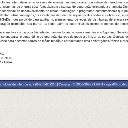
e fontes alternativas e renováveis de energia, aumentou-se a quantidade de geradores con
os, sistemas de energia solar fotovoltaica e sistemas de cogeração formando a chamada Ger
necessidade de desenvolvimento de novas tecnologias e programas computacionais que po
, dentre outras vantagens, as estratégias de controle sejam aperfeiçoadas e a eficiência, au
l-GeDist, desenvolvido para auxiliar no planejamento de redes de distribuição de energia e
 geração distribuída nas barras da rede, além de determinar os melhores pontos de con
a é amplo e com a possibilidade de mínimos locais, optou-se em utilizar o Algoritmo Genét
e-se encontrar o ponto ótimo de operação da rede de modo a otimizar as perdas técnicas d
lvido para sistemas radias de média tensão e apresentando uma convergência rápida e prec
LHO
S JUNIOR
A - UFPA
cnologia da Informação - (84) 3342 2210 | Copyright © 2006-2026 - UFRN - sigaa03-produca