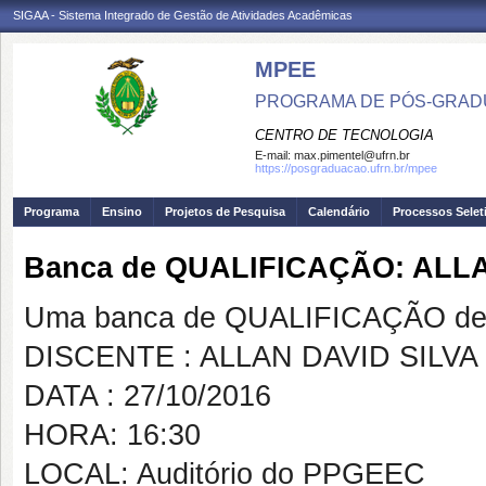
SIGAA - Sistema Integrado de Gestão de Atividades Acadêmicas
MPEE
PROGRAMA DE PÓS-GRADU
CENTRO DE TECNOLOGIA
E-mail:
max.pimentel@ufrn.br
https://posgraduacao.ufrn.br/mpee
Programa
Ensino
Projetos de Pesquisa
Calendário
Processos Selet
Banca de QUALIFICAÇÃO: ALL
Uma banca de QUALIFICAÇÃO de 
DISCENTE : ALLAN DAVID SILV
DATA : 27/10/2016
HORA: 16:30
LOCAL: Auditório do PPGEEC