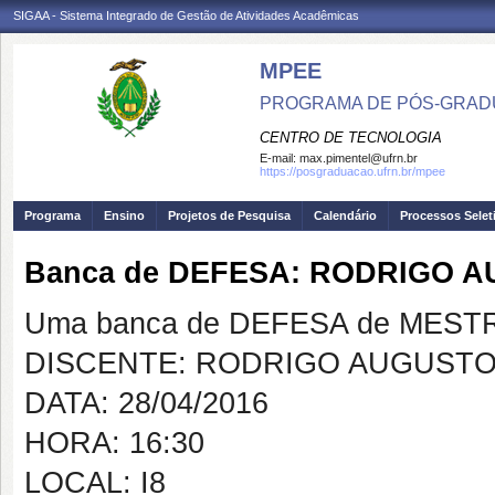
SIGAA - Sistema Integrado de Gestão de Atividades Acadêmicas
MPEE
PROGRAMA DE PÓS-GRADU
CENTRO DE TECNOLOGIA
E-mail:
max.pimentel@ufrn.br
https://posgraduacao.ufrn.br/mpee
Programa
Ensino
Projetos de Pesquisa
Calendário
Processos Selet
Banca de DEFESA: RODRIGO 
Uma banca de DEFESA de MESTRAD
DISCENTE: RODRIGO AUGUST
DATA: 28/04/2016
HORA: 16:30
LOCAL: I8