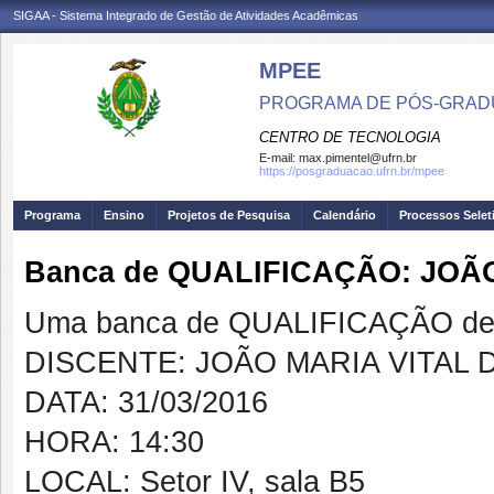
SIGAA - Sistema Integrado de Gestão de Atividades Acadêmicas
MPEE
PROGRAMA DE PÓS-GRADU
CENTRO DE TECNOLOGIA
E-mail:
max.pimentel@ufrn.br
https://posgraduacao.ufrn.br/mpee
Programa
Ensino
Projetos de Pesquisa
Calendário
Processos Selet
Banca de QUALIFICAÇÃO: JOÃO
Uma banca de QUALIFICAÇÃO de 
DISCENTE: JOÃO MARIA VITAL 
DATA: 31/03/2016
HORA: 14:30
LOCAL: Setor IV, sala B5