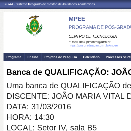
SIGAA - Sistema Integrado de Gestão de Atividades Acadêmicas
MPEE
PROGRAMA DE PÓS-GRADU
CENTRO DE TECNOLOGIA
E-mail:
max.pimentel@ufrn.br
https://posgraduacao.ufrn.br/mpee
Programa
Ensino
Projetos de Pesquisa
Calendário
Processos Selet
Banca de QUALIFICAÇÃO: JOÃO
Uma banca de QUALIFICAÇÃO de 
DISCENTE: JOÃO MARIA VITAL 
DATA: 31/03/2016
HORA: 14:30
LOCAL: Setor IV, sala B5