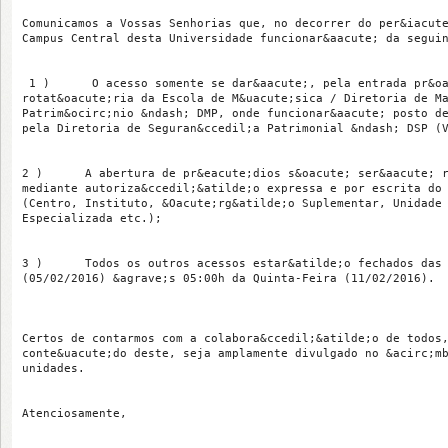
Comunicamos a Vossas Senhorias que, no decorrer do per&iacute
Campus Central desta Universidade funcionar&aacute; da seguin
 1 )      O acesso somente se dar&aacute;, pela entrada pr&oa
rotat&oacute;ria da Escola de M&uacute;sica / Diretoria de Ma
Patrim&ocirc;nio &ndash; DMP, onde funcionar&aacute; posto de
pela Diretoria de Seguran&ccedil;a Patrimonial &ndash; DSP (V
2 )      A abertura de pr&eacute;dios s&oacute; ser&aacute; r
mediante autoriza&ccedil;&atilde;o expressa e por escrita do 
(Centro, Instituto, &Oacute;rg&atilde;o Suplementar, Unidade 
Especializada etc.);

3 )      Todos os outros acessos estar&atilde;o fechados das 
(05/02/2016) &agrave;s 05:00h da Quinta-Feira (11/02/2016).

Certos de contarmos com a colabora&ccedil;&atilde;o de todos,
conte&uacute;do deste, seja amplamente divulgado no &acirc;mb
unidades.

Atenciosamente,