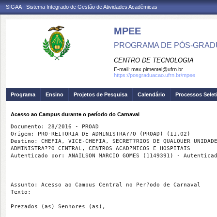
SIGAA - Sistema Integrado de Gestão de Atividades Acadêmicas
MPEE
PROGRAMA DE PÓS-GRADU
CENTRO DE TECNOLOGIA
E-mail:
max.pimentel@ufrn.br
https://posgraduacao.ufrn.br/mpee
Programa
Ensino
Projetos de Pesquisa
Calendário
Processos Selet
Acesso ao Campus durante o período do Carnaval
Documento: 28/2016 - PROAD

Origem: PRO-REITORIA DE ADMINISTRA??O (PROAD) (11.02)

Destino: CHEFIA, VICE-CHEFIA, SECRET?RIOS DE QUALQUER UNIDADE
ADMINISTRA??O CENTRAL, CENTROS ACAD?MICOS E HOSPITAIS

Autenticado por: ANAILSON MARCIO GOMES (1149391) - Autenticad
Assunto: Acesso ao Campus Central no Per?odo de Carnaval

Texto: 

Prezados (as) Senhores (as),
