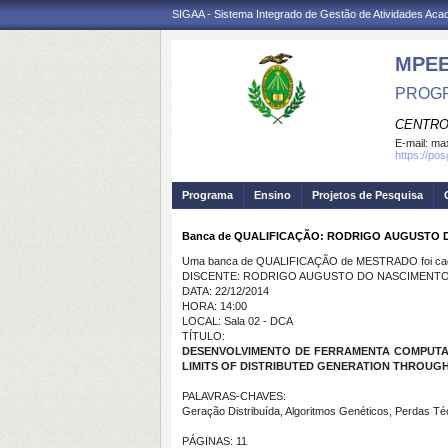
SIGAA - Sistema Integrado de Gestão de Atividades Ac
MPE
PROGR
CENTRO
E-mail:
max
https://po
Programa
Ensino
Projetos de Pesquisa
Banca de QUALIFICAÇÃO: RODRIGO AUGUSTO
Uma banca de QUALIFICAÇÃO de MESTRADO foi cada
DISCENTE: RODRIGO AUGUSTO DO NASCIMENT
DATA: 22/12/2014
HORA: 14:00
LOCAL: Sala 02 - DCA
TÍTULO:
DESENVOLVIMENTO DE FERRAMENTA COMPUTAC
LIMITS OF DISTRIBUTED GENERATION THROUG
PALAVRAS-CHAVES:
Geração Distribuída, Algoritmos Genéticos, Perdas Té
PÁGINAS: 11