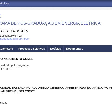
adêmicas
E
AMA DE PÓS-GRADUAÇÃO EM ENERGIA ELÉTRICA
 DE TECNOLOGIA
.pimentel@ufrn.br
sgraduacao.ufrn.br/mpee
Calendário
Processos Seletivos
Notícias
Documentos
 DO NASCIMENTO GOMES
strada pelo programa.
O GOMES
IONAL BASEADA NO ALGORITMO GENÉTICO APRESENTADO NO ARTIGO “A MET
H AN OPTIMAL STRATEGY”
cnicas