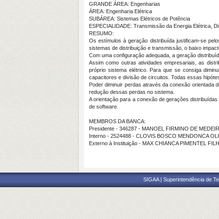
GRANDE ÁREA: Engenharias
ÁREA: Engenharia Elétrica
SUBÁREA: Sistemas Elétricos de Potência
ESPECIALIDADE: Transmissão da Energia Elétrica, Dist
RESUMO:
Os estímulos à geração distribuída justificam-se pel
sistemas de distribuição e transmissão, o baixo impact
Com uma configuração adequada, a geração distribuída
Assim como outras atividades empresariais, as distri
próprio sistema elétrico. Para que se consiga dimi
capacitores e divisão de circuitos. Todas essas hipóte
Poder diminuir perdas através da conexão orientada de
redução dessas perdas no sistema.
A orientação para a conexão de gerações distribuídas
de software.
MEMBROS DA BANCA:
Presidente - 346287 - MANOEL FIRMINO DE MEDE
Interno - 2524488 - CLOVIS BOSCO MENDONCA OL
Externo à Instituição - MAX CHIANCA PIMENTEL F
SIGAA | Superintendência de Te