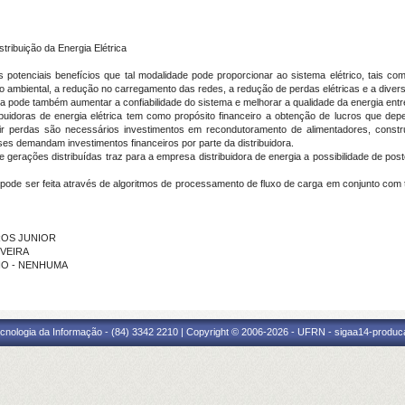
ribuição da Energia Elétrica
os potenciais benefícios que tal modalidade pode proporcionar ao sistema elétrico, tais
o ambiental, a redução no carregamento das redes, a redução de perdas elétricas e a diversi
 pode também aumentar a confiabilidade do sistema e melhorar a qualidade da energia entr
buidoras de energia elétrica tem como propósito financeiro a obtenção de lucros que dep
nuir perdas são necessários investimentos em recondutoramento de alimentadores, cons
ses demandam investimentos financeiros por parte da distribuidora.
 gerações distribuídas traz para a empresa distribuidora de energia a possibilidade de po
 pode ser feita através de algoritmos de processamento de fluxo de carga em conjunto co
IROS JUNIOR
IVEIRA
ILHO - NENHUMA
cnologia da Informação - (84) 3342 2210 | Copyright © 2006-2026 - UFRN - sigaa14-produca