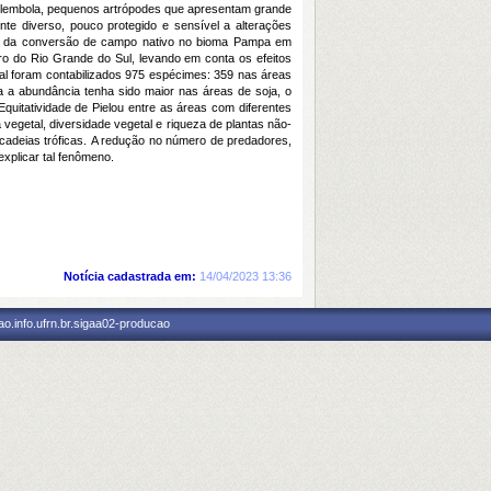
ollembola, pequenos artrópodes que apresentam grande
te diverso, pouco protegido e sensível a alterações
ções da conversão de campo nativo no bioma Pampa em
ro do Rio Grande do Sul, levando em conta os efeitos
tal foram contabilizados 975 espécimes: 359 nas áreas
a a abundância tenha sido maior nas áreas de soja, o
quitatividade de Pielou entre as áreas com diferentes
 vegetal, diversidade vegetal e riqueza de plantas não-
 cadeias tróficas. A redução no número de predadores,
explicar tal fenômeno.
Notícia cadastrada em:
14/04/2023 13:36
o.info.ufrn.br.sigaa02-producao