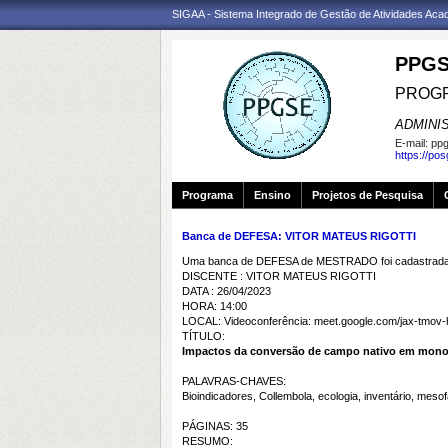
SIGAA - Sistema Integrado de Gestão de Atividades Ac
PPGS
PROGR
ADMINI
E-mail:
ppg
https://po
Programa
Ensino
Projetos de Pesquisa
Banca de DEFESA: VITOR MATEUS RIGOTTI
Uma banca de DEFESA de MESTRADO foi cadastrada 
DISCENTE : VITOR MATEUS RIGOTTI
DATA : 26/04/2023
HORA: 14:00
LOCAL: Videoconferência: meet.google.com/jax-tmov-
TÍTULO:
Impactos da conversão de campo nativo em monocu
PALAVRAS-CHAVES:
Bioindicadores, Collembola, ecologia, inventário, meso
PÁGINAS: 35
RESUMO: