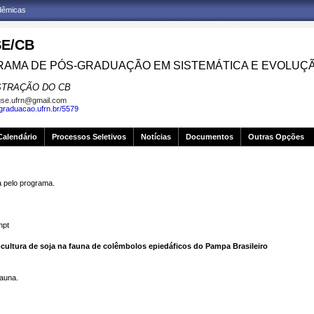
adêmicas
E/CB
AMA DE PÓS-GRADUAÇÃO EM SISTEMÁTICA E EVOLUÇ
STRAÇÃO DO CB
se.ufrn@gmail.com
sgraduacao.ufrn.br/5579
Calendário
Processos Seletivos
Notícias
Documentos
Outras Opções
pelo programa.
hpt
ltura de soja na fauna de colêmbolos epiedáficos do Pampa Brasileiro
fauna.