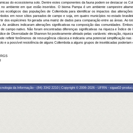
inâmicas do ecossistema solo. Dentre estes componentes da fauna podem se destacar os C
ica no ambiente em que estão inseridos. O bioma Pampa é um ambiente campestre altamen
ndices ecológicos das populações de Collembola para identificar os impactos das altera
bolos em nove sítios pareados de campo e soja, em quatro municípios no estado brasilei
rtir dos espécimes foi gerada uma matriz de dados para comparação entre as áreas. Ao to
. As análises indicaram alterações significativas na composição das comunidades. Embor
de campo nativo. Não foram encontradas diferenças significativas na riqueza e Índice de E
dice de Diversidade de Shannon foi positivamente afetado pelas variáveis: elevação, riqueza
 refletir fenômenos de ressurgência clássica e indicaria uma potencial simplificação nas
olo e a possível resistência de alguns Collembola a alguns grupos de insetiticadas poderiam 
UFRGS
I
cnologia da Informação - (84) 3342 2210 | Copyright © 2006-2026 - UFRN - sigaa02-produca