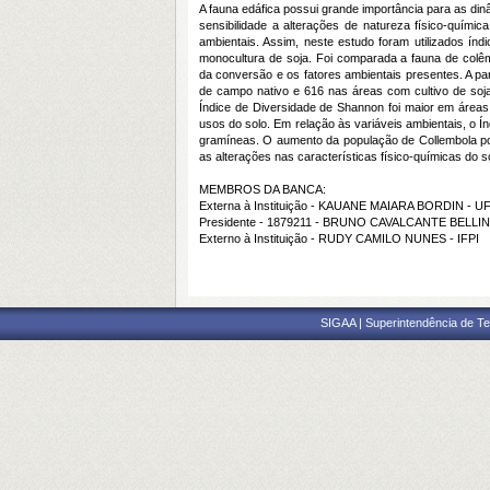
A fauna edáfica possui grande importância para as d
sensibilidade a alterações de natureza físico-quím
ambientais. Assim, neste estudo foram utilizados í
monocultura de soja. Foi comparada a fauna de colêm
da conversão e os fatores ambientais presentes. A pa
de campo nativo e 616 nas áreas com cultivo de soja
Índice de Diversidade de Shannon foi maior em áreas 
usos do solo. Em relação às variáveis ambientais, o Ín
gramíneas. O aumento da população de Collembola pode
as alterações nas características físico-químicas do s
MEMBROS DA BANCA:
Externa à Instituição - KAUANE MAIARA BORDIN - 
Presidente - 1879211 - BRUNO CAVALCANTE BELLIN
Externo à Instituição - RUDY CAMILO NUNES - IFPI
SIGAA | Superintendência de Te