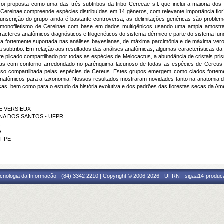
 foi proposta como uma das três subtribos da tribo Cereeae s.l. que inclui a maioria do
Cereinae compreende espécies distribuídas em 14 gêneros, com relevante importância florís
unscrição do grupo ainda é bastante controversa, as delimitações genéricas são proble
 o monofiletismo de Cereinae com base em dados multigênicos usando uma ampla amostrage
racteres anatômicos diagnósticos e filogenéticos do sistema dérmico e parte do sistema fu
ca fortemente suportada nas análises bayesianas, de máxima parcimônia e de máxima ve
 subtribo. Em relação aos resultados das análises anatômicas, algumas características da
te plicado compartilhado por todas as espécies de Melocactus, a abundância de cristais pr
sas com contorno arredondado no parênquima lacunoso de todas as espécies de Cereus
so compartilhada pelas espécies de Cereus. Estes grupos emergem como clados forteme
 anatômicos para a taxonomia. Nossos resultados mostraram novidades tanto na anatomia d
cas, bem como para o estudo da história evolutiva e dos padrões das florestas secas da Amé
TE VERSIEUX
ANNA DOS SANTOS - UFPR
X
A
 UFPE
cnologia da Informação - (84) 3342 2210 | Copyright © 2006-2026 - UFRN - sigaa14-produca