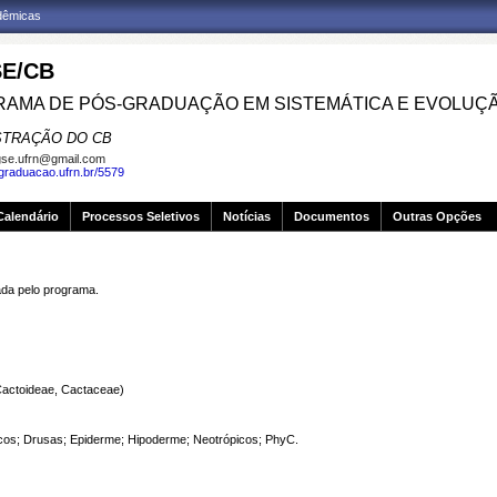
adêmicas
E/CB
AMA DE PÓS-GRADUAÇÃO EM SISTEMÁTICA E EVOLUÇ
STRAÇÃO DO CB
se.ufrn@gmail.com
sgraduacao.ufrn.br/5579
Calendário
Processos Seletivos
Notícias
Documentos
Outras Opções
a pelo programa.
(Cactoideae, Cactaceae)
icos; Drusas; Epiderme; Hipoderme; Neotrópicos; PhyC.