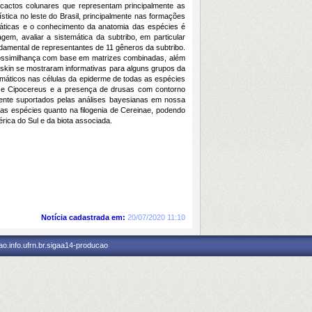
s cactos colunares que representam principalmente as
tica no leste do Brasil, principalmente nas formações
máticas e o conhecimento da anatomia das espécies é
m, avaliar a sistemática da subtribo, em particular
ndamental de representantes de 11 gêneros da subtribo.
rossimilhança com base em matrizes combinadas, além
 skin se mostraram informativas para alguns grupos da
ismáticos nas células da epiderme de todas as espécies
 e Cipocereus e a presença de drusas com contorno
nte suportados pelas análises bayesianas em nossa
as espécies quanto na filogenia de Cereinae, podendo
rica do Sul e da biota associada.
Notícia cadastrada em:
20/07/2020 11:10
o.info.ufrn.br.sigaa14-producao