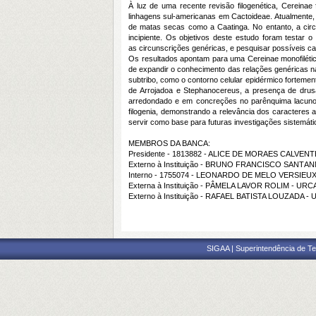
À luz de uma recente revisão filogenética, Cereinae
linhagens sul-americanas em Cactoideae. Atualmente, 
de matas secas como a Caatinga. No entanto, a circ
incipiente. Os objetivos deste estudo foram testar
as circunscrições genéricas, e pesquisar possíveis ca
Os resultados apontam para uma Cereinae monofiléti
de expandir o conhecimento das relações genéricas na
subtribo, como o contorno celular epidérmico fortemen
de Arrojadoa e Stephanocereus, a presença de dru
arredondado e em concreções no parênquima lacuno
filogenia, demonstrando a relevância dos caracteres
servir como base para futuras investigações sistemáti
MEMBROS DA BANCA:
Presidente - 1813882 - ALICE DE MORAES CALVEN
Externo à Instituição - BRUNO FRANCISCO SANT
Interno - 1755074 - LEONARDO DE MELO VERSIEU
Externa à Instituição - PÂMELA LAVOR ROLIM - URC
Externo à Instituição - RAFAEL BATISTA LOUZADA -
SIGAA | Superintendência de Te