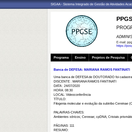
SIGAA - Sistema Integrado de Gestão de Atividades Ac
PPGS
PROGR
ADMINI
E-mail:
ppg
https://po
Programa
Ensino
Projetos de Pesquisa
Banca de DEFESA: MARIANA RAMOS FANTINATI
Uma banca de DEFESA de DOUTORADO foi cadastrad
DISCENTE : MARIANA RAMOS FANTINATI
DATA : 24/07/2020
HORA: 08:30
LOCAL: Videoconferência
TÍTULO:
Filogenia molecular e evolução da subtribo Cereinae 
PALAVRAS-CHAVES:
Ambientes xéricos; Cereeae; cpDNA; Cristais prismát
PÁGINAS: 111
RESUMO: