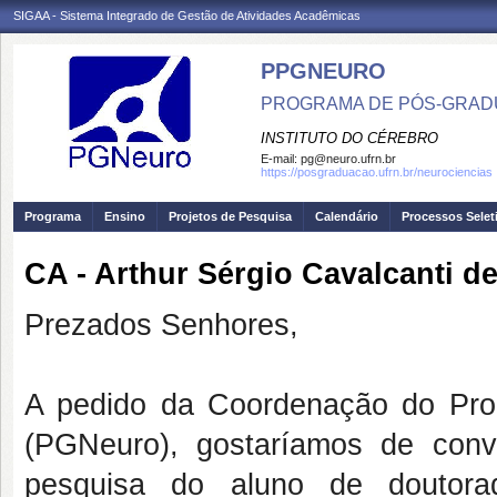
SIGAA - Sistema Integrado de Gestão de Atividades Acadêmicas
PPGNEURO
PROGRAMA DE PÓS-GRAD
INSTITUTO DO CÉREBRO
E-mail:
pg@neuro.ufrn.br
https://posgraduacao.ufrn.br/neurociencias
Programa
Ensino
Projetos de Pesquisa
Calendário
Processos Selet
CA - Arthur Sérgio Cavalcanti d
Prezados Senhores,
A pedido da Coordenação do Pr
(PGNeuro), gostaríamos de conv
pesquisa do aluno de doutor