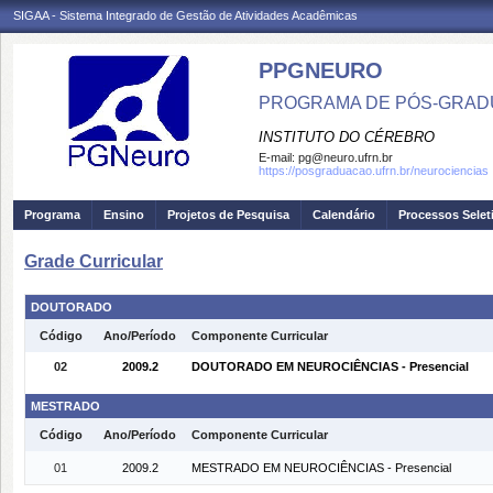
SIGAA - Sistema Integrado de Gestão de Atividades Acadêmicas
PPGNEURO
PROGRAMA DE PÓS-GRAD
INSTITUTO DO CÉREBRO
E-mail:
pg@neuro.ufrn.br
https://posgraduacao.ufrn.br/neurociencias
Programa
Ensino
Projetos de Pesquisa
Calendário
Processos Selet
Grade Curricular
DOUTORADO
Código
Ano/Período
Componente Curricular
02
2009.2
DOUTORADO EM NEUROCIÊNCIAS - Presencial
MESTRADO
Código
Ano/Período
Componente Curricular
01
2009.2
MESTRADO EM NEUROCIÊNCIAS - Presencial