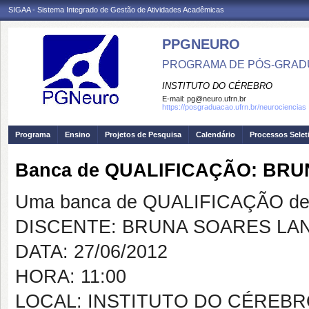
SIGAA - Sistema Integrado de Gestão de Atividades Acadêmicas
PPGNEURO
PROGRAMA DE PÓS-GRAD
INSTITUTO DO CÉREBRO
E-mail:
pg@neuro.ufrn.br
https://posgraduacao.ufrn.br/neurociencias
Programa
Ensino
Projetos de Pesquisa
Calendário
Processos Selet
Banca de QUALIFICAÇÃO: BR
Uma banca de QUALIFICAÇÃO de 
DISCENTE: BRUNA SOARES LA
DATA: 27/06/2012
HORA: 11:00
LOCAL: INSTITUTO DO CÉREB