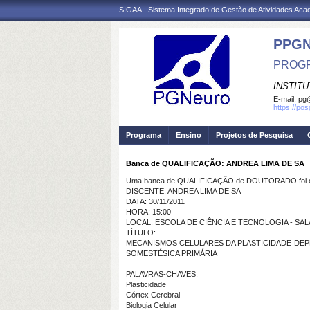
SIGAA - Sistema Integrado de Gestão de Atividades Ac
PPG
PROGR
INSTIT
E-mail:
pg@
https://po
Programa
Ensino
Projetos de Pesquisa
Banca de QUALIFICAÇÃO: ANDREA LIMA DE SA
Uma banca de QUALIFICAÇÃO de DOUTORADO foi ca
DISCENTE: ANDREA LIMA DE SA
DATA: 30/11/2011
HORA: 15:00
LOCAL: ESCOLA DE CIÊNCIA E TECNOLOGIA - SAL
TÍTULO:
MECANISMOS CELULARES DA PLASTICIDADE DEP
SOMESTÉSICA PRIMÁRIA
PALAVRAS-CHAVES:
Plasticidade
Córtex Cerebral
Biologia Celular