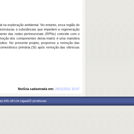
al na exploração ambiental. No entanto, essa região do
e estruturas e substâncias que impedem a regeneração
mento das redes perineuronais (RPNs) coincide com o
 A remoção dos componentes desta matriz é uma manobra
adultos. No presente projeto, propomos a remoção das
somestésico primária (SI) após remoção das vibrissas
Notícia cadastrada em:
28/11/2011 10:07
o.info.ufrn.br.sigaa02-producao