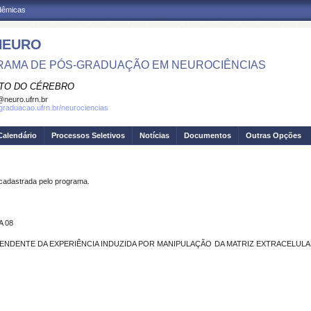
adêmicas
NEURO
AMA DE PÓS-GRADUAÇÃO EM NEUROCIÊNCIAS
UTO DO CÉREBRO
neuro.ufrn.br
sgraduacao.ufrn.br/neurociencias
Calendário
Processos Seletivos
Notícias
Documentos
Outras Opções
dastrada pelo programa.
A 08
ENDENTE DA EXPERIÊNCIA INDUZIDA POR MANIPULAÇÃO DA MATRIZ EXTRACELULAR