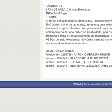
PÁGINAS: 78
GRANDE ÁREA: Ciências Biológicas
ÁREA: Morfologia
RESUMO:
O córtex somatosensorial primário (S1), recebe inform
SNC adulto, como várias outras, apresenta uma reduç
dos neuritos após a lesão, como por exemplo os com
fechamento do período crítico de plasticidade, pois 
promissora para o restabelecimento da plasticidade 
PGSCs do meio extracelular do córtex cerebral como 
mistaciais durante o período crítico.
MEMBROS DA BANCA:
Presidente - 1299738 - ANTONIO PEREIRA JUNIOR
Interno - 1674643 - MARCOS ROMUALDO COSTA
Interno - 1439078 - REGINA HELENA DA SILVA
Interno - 1660044 - SIDARTA TOLLENDAL GOMES R
SIGAA | Superintendência de Te