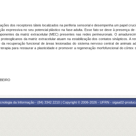
ações dos receptores táteis localizados na periferia sensorial e desempenha um papel cruci
ão expressiva no seu potencial plástico na fase adulta. Esse fato se deve à presença d
ponentes da matriz extracelular (MEC) presentes nas redes perineuronais. O amadureci
os proteoglicanos da matriz extracelular atuam na estabilização dos contatos sinápticos.
e da recuperação funcional de áreas lesionadas do sistema nervoso central de animais 
terapia para restaurar a plasticidade e promover a regeneração morfofuncional do córtex 
IBEIRO
cnologia da Informação - (84) 3342 2210 | Copyright © 2006-2026 - UFRN - sigaa02-produca