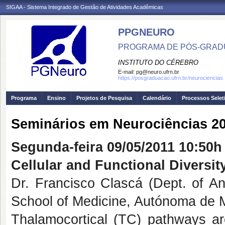
SIGAA - Sistema Integrado de Gestão de Atividades Acadêmicas
PPGNEURO
PROGRAMA DE PÓS-GRAD
INSTITUTO DO CÉREBRO
E-mail:
pg@neuro.ufrn.br
https://posgraduacao.ufrn.br/neurociencias
Programa
Ensino
Projetos de Pesquisa
Calendário
Processos Selet
Seminários em Neurociências 20
Segunda-feira 09/05/2011 10:50h
Cellular and Functional Diversi
Dr. Francisco Clascá (Dept. of 
School of Medicine, Autónoma de M
Thalamocortical (TC) pathways are