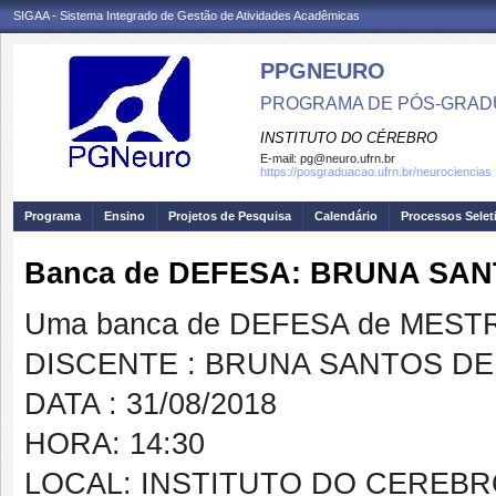
SIGAA - Sistema Integrado de Gestão de Atividades Acadêmicas
PPGNEURO
PROGRAMA DE PÓS-GRAD
INSTITUTO DO CÉREBRO
E-mail:
pg@neuro.ufrn.br
https://posgraduacao.ufrn.br/neurociencias
Programa
Ensino
Projetos de Pesquisa
Calendário
Processos Selet
Banca de DEFESA: BRUNA SA
Uma banca de DEFESA de MESTRAD
DISCENTE : BRUNA SANTOS D
DATA : 31/08/2018
HORA: 14:30
LOCAL: INSTITUTO DO CEREB