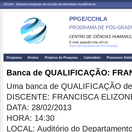
SIGAA - Sistema Integrado de Gestão de Atividades Acadêmicas
PPGE/CCHLA
PROGRAMA DE PÓS-GRAD
CENTRO DE CIÊNCIAS HUMANAS,
E-mail:
ppge@cchla.ufrn.br
https://posgraduacao.ufrn.br/ppge
Programa
Ensino
Projetos de Pesquisa
Calendário
Processos Selet
Banca de QUALIFICAÇÃO: FRA
Uma banca de QUALIFICAÇÃO de 
DISCENTE: FRANCISCA ELIZON
DATA: 28/02/2013
HORA: 14:30
LOCAL: Auditório do Departamento