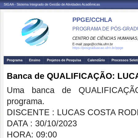
SIGAA - Sistema Integrado de Gestão de Atividades Acadêmicas
PPGE/CCHLA
PROGRAMA DE PÓS-GRAD
CENTRO DE CIÊNCIAS HUMANAS,
E-mail:
ppge@cchla.ufrn.br
https://posgraduacao.ufrn.br/ppge
Programa
Ensino
Projetos de Pesquisa
Calendário
Processos Selet
Banca de QUALIFICAÇÃO: LU
Uma banca de QUALIFICAÇÃO
programa.
DISCENTE : LUCAS COSTA RO
DATA : 30/10/2023
HORA: 09:00