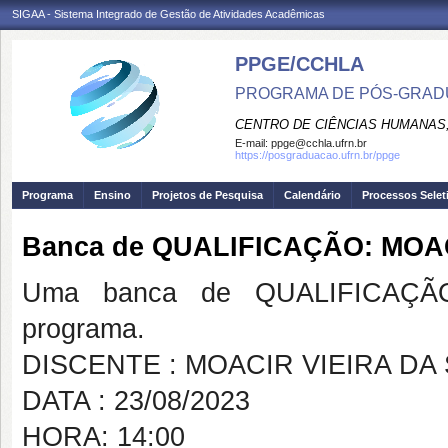
SIGAA - Sistema Integrado de Gestão de Atividades Acadêmicas
PPGE/CCHLA
PROGRAMA DE PÓS-GRAD
CENTRO DE CIÊNCIAS HUMANAS,
E-mail:
ppge@cchla.ufrn.br
https://posgraduacao.ufrn.br/ppge
Programa
Ensino
Projetos de Pesquisa
Calendário
Processos Selet
Banca de QUALIFICAÇÃO: MOAC
Uma banca de QUALIFICAÇÃO
programa.
DISCENTE : MOACIR VIEIRA DA 
DATA : 23/08/2023
HORA: 14:00