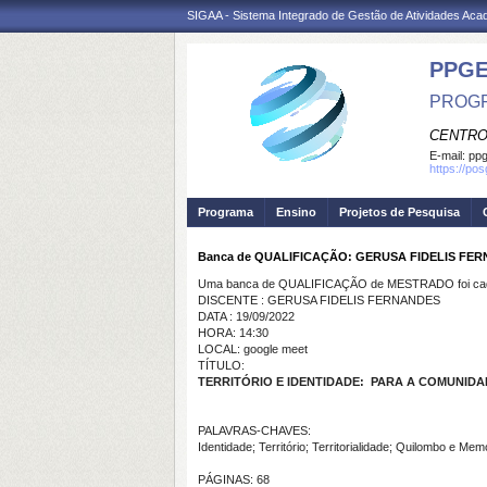
SIGAA - Sistema Integrado de Gestão de Atividades Ac
PPGE
PROGR
CENTRO
E-mail:
ppg
https://po
Programa
Ensino
Projetos de Pesquisa
Banca de QUALIFICAÇÃO: GERUSA FIDELIS FE
Uma banca de QUALIFICAÇÃO de MESTRADO foi cada
DISCENTE : GERUSA FIDELIS FERNANDES
DATA : 19/09/2022
HORA: 14:30
LOCAL: google meet
TÍTULO:
TERRITÓRIO E IDENTIDADE: PARA A COMUNID
PALAVRAS-CHAVES:
Identidade; Território; Territorialidade; Quilombo e Mem
PÁGINAS: 68