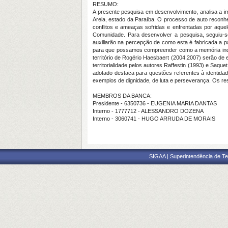
RESUMO:
A presente pesquisa em desenvolvimento, analisa a im
Areia, estado da Paraíba. O processo de auto reconhe
conflitos e ameaças sofridas e enfrentadas por aque
Comunidade. Para desenvolver a pesquisa, seguiu-se
auxiliarão na percepção de como esta é fabricada a 
para que possamos compreender como a memória individ
território de Rogério Haesbaert (2004,2007) serão de 
territorialidade pelos autores Raffestin (1993) e Saque
adotado destaca para questões referentes à identidade,
exemplos de dignidade, de luta e perseverança. Os res
MEMBROS DA BANCA:
Presidente - 6350736 - EUGENIA MARIA DANTAS
Interno - 1777712 - ALESSANDRO DOZENA
Interno - 3060741 - HUGO ARRUDA DE MORAIS
SIGAA | Superintendência de Te