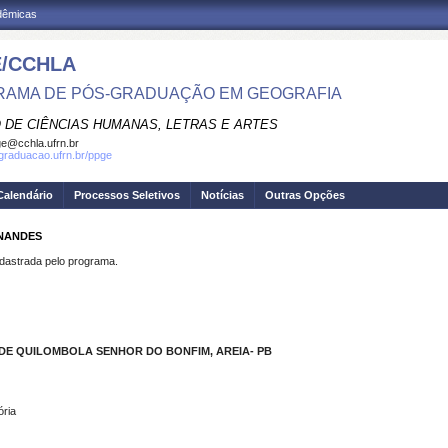
adêmicas
/CCHLA
AMA DE PÓS-GRADUAÇÃO EM GEOGRAFIA
 DE CIÊNCIAS HUMANAS, LETRAS E ARTES
e@cchla.ufrn.br
sgraduacao.ufrn.br/ppge
Calendário
Processos Seletivos
Notícias
Outras Opções
RNANDES
strada pelo programa.
ADE
QUILOMBOLA SENHOR DO BONFIM, AREIA- PB
ória