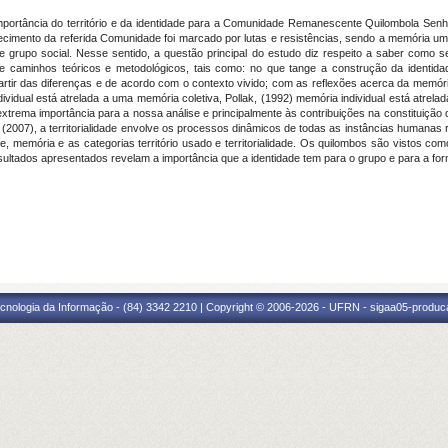
portância do território e da identidade para a Comunidade Remanescente Quilombola Senho
cimento da referida Comunidade foi marcado por lutas e resistências, sendo a memória uma e
le grupo social. Nesse sentido, a questão principal do estudo diz respeito a saber como 
 caminhos teóricos e metodológicos, tais como: no que tange a construção da identida
partir das diferenças e de acordo com o contexto vivido; com as reflexões acerca da mem
ual está atrelada a uma memória coletiva, Pollak, (1992) memória individual está atrelad
extrema importância para a nossa análise e principalmente às contribuições na constituição
t (2007), a territorialidade envolve os processos dinâmicos de todas as instâncias humanas refl
 memória e as categorias território usado e territorialidade. Os quilombos são vistos como
ultados apresentados revelam a importância que a identidade tem para o grupo e para a forma
cnologia da Informação - (84) 3342 2210 | Copyright © 2006-2026 - UFRN - sigaa05-produca