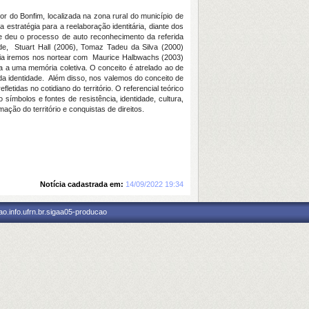
r do Bonfim, localizada na zona rural do município de
stratégia para a reelaboração identitária, diante dos
se deu o processo de auto reconhecimento da referida
de, Stuart Hall (2006), Tomaz Tadeu da Silva (2000)
ória iremos nos nortear com Maurice Halbwachs (2003)
a a uma memória coletiva. O conceito é atrelado ao de
 da identidade. Além disso, nos valemos do conceito de
etidas no cotidiano do território. O referencial teórico
 símbolos e fontes de resistência, identidade, cultura,
ção do território e conquistas de direitos.
Notícia cadastrada em:
14/09/2022 19:34
o.info.ufrn.br.sigaa05-producao