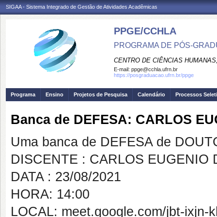
SIGAA - Sistema Integrado de Gestão de Atividades Acadêmicas
PPGE/CCHLA
PROGRAMA DE PÓS-GRAD
CENTRO DE CIÊNCIAS HUMANAS,
E-mail:
ppge@cchla.ufrn.br
https://posgraduacao.ufrn.br/ppge
Programa
Ensino
Projetos de Pesquisa
Calendário
Processos Selet
Banca de DEFESA: CARLOS EU
Uma banca de DEFESA de DOUTOR
DISCENTE : CARLOS EUGENIO 
DATA : 23/08/2021
HORA: 14:00
LOCAL: meet.google.com/jbt-ixjn-