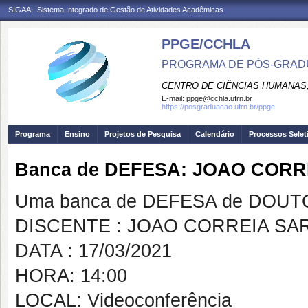
SIGAA - Sistema Integrado de Gestão de Atividades Acadêmicas
PPGE/CCHLA
PROGRAMA DE PÓS-GRAD
CENTRO DE CIÊNCIAS HUMANAS,
E-mail:
ppge@cchla.ufrn.br
https://posgraduacao.ufrn.br/ppge
Programa
Ensino
Projetos de Pesquisa
Calendário
Processos Selet
Banca de DEFESA: JOAO CORR
Uma banca de DEFESA de DOUTOR
DISCENTE : JOAO CORREIA SA
DATA : 17/03/2021
HORA: 14:00
LOCAL: Videoconferência