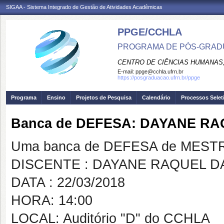
SIGAA - Sistema Integrado de Gestão de Atividades Acadêmicas
PPGE/CCHLA
PROGRAMA DE PÓS-GRAD
CENTRO DE CIÊNCIAS HUMANAS,
E-mail:
ppge@cchla.ufrn.br
https://posgraduacao.ufrn.br/ppge
Programa
Ensino
Projetos de Pesquisa
Calendário
Processos Selet
Banca de DEFESA: DAYANE R
Uma banca de DEFESA de MESTRAD
DISCENTE : DAYANE RAQUEL 
DATA : 22/03/2018
HORA: 14:00
LOCAL: Auditório "D" do CCHLA