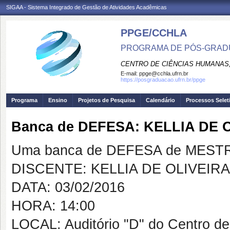
SIGAA - Sistema Integrado de Gestão de Atividades Acadêmicas
PPGE/CCHLA
PROGRAMA DE PÓS-GRAD
CENTRO DE CIÊNCIAS HUMANAS,
E-mail:
ppge@cchla.ufrn.br
https://posgraduacao.ufrn.br/ppge
Programa
Ensino
Projetos de Pesquisa
Calendário
Processos Selet
Banca de DEFESA: KELLIA DE 
Uma banca de DEFESA de MESTRAD
DISCENTE: KELLIA DE OLIVEIR
DATA: 03/02/2016
HORA: 14:00
LOCAL: Auditório "D" do Centro de