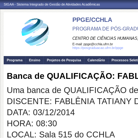
SIGAA - Sistema Integrado de Gestão de Atividades Acadêmicas
PPGE/CCHLA
PROGRAMA DE PÓS-GRAD
CENTRO DE CIÊNCIAS HUMANAS,
E-mail:
ppge@cchla.ufrn.br
https://posgraduacao.ufrn.br/ppge
Programa
Ensino
Projetos de Pesquisa
Calendário
Processos Selet
Banca de QUALIFICAÇÃO: FAB
Uma banca de QUALIFICAÇÃO de 
DISCENTE: FABLÊNIA TATIANY 
DATA: 03/12/2014
HORA: 08:30
LOCAL: Sala 515 do CCHLA