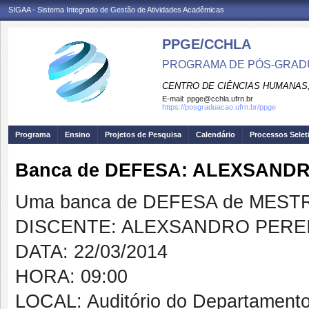
SIGAA - Sistema Integrado de Gestão de Atividades Acadêmicas
PPGE/CCHLA
PROGRAMA DE PÓS-GRAD
CENTRO DE CIÊNCIAS HUMANAS,
E-mail:
ppge@cchla.ufrn.br
https://posgraduacao.ufrn.br/ppge
Programa
Ensino
Projetos de Pesquisa
Calendário
Processos Selet
Banca de DEFESA: ALEXSANDR
Uma banca de DEFESA de MESTRAD
DISCENTE: ALEXSANDRO PEREI
DATA: 22/03/2014
HORA: 09:00
LOCAL: Auditório do Departamento