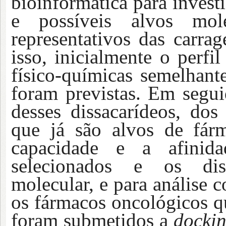
bioinformática para invest
e possíveis alvos mole
representativos das carra
isso, inicialmente o perfi
físico-químicas semelhant
foram previstas. Em segui
desses dissacarídeos, dos
que já são alvos de fárm
capacidade e a afinid
selecionados e os dis
molecular, e para análise 
os fármacos oncológicos q
foram submetidos a
docki