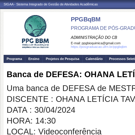
SIGAA - Sistema Integrado de Gestão de Atividades Acadêmicas
PPGBqBM
PROGRAMA DE PÓS-GRADU
ADMINISTRAÇÃO DO CB
E-mail:
ppgbioquimica@gmail.com
https://posgraduacao.ufrn.br/ppgbqbm
Programa
Ensino
Projetos de Pesquisa
Calendário
Processos Selet
Banca de DEFESA: OHANA LETÍ
Uma banca de DEFESA de MESTRAD
DISCENTE : OHANA LETÍCIA TA
DATA : 30/04/2024
HORA: 14:30
LOCAL: Videoconferência