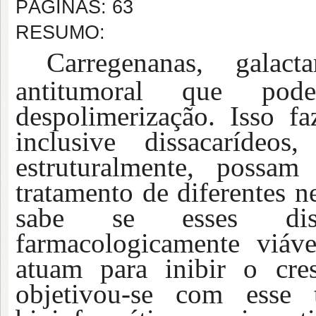
PÁGINAS: 63
RESUMO:
Carregenanas, galact
antitumoral que po
despolimerização. Isso f
inclusive dissacaríde
estruturalmente, possam
tratamento de diferentes n
sabe se esses dissac
farmacologicamente viáv
atuam para inibir o cre
objetivou-se com esse t