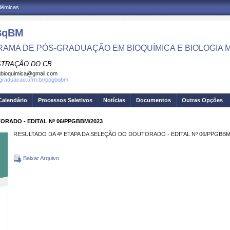
adêmicas
BqBM
AMA DE PÓS-GRADUAÇÃO EM BIOQUÍMICA E BIOLOGIA
STRAÇÃO DO CB
bioquimica@gmail.com
sgraduacao.ufrn.br/ppgbqbm
Calendário
Processos Seletivos
Notícias
Documentos
Outras Opções
RADO - EDITAL Nº 06/PPGBBM/2023
RESULTADO DA 4ª ETAPA DA SELEÇÃO DO DOUTORADO - EDITAL Nº 06/PPGBBM
Baixar Arquivo