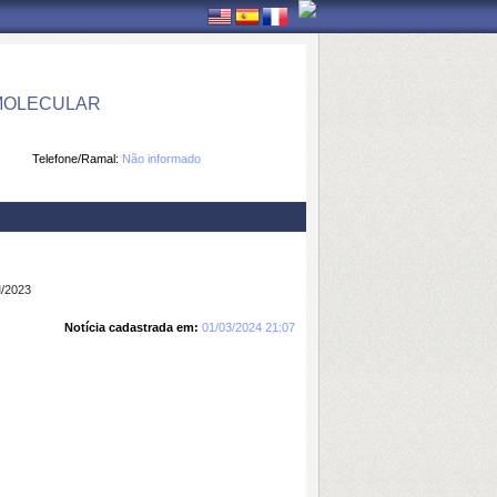
 MOLECULAR
Telefone/Ramal:
Não informado
/2023
Notícia cadastrada em:
01/03/2024 21:07