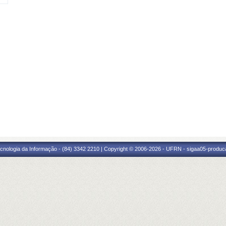
cnologia da Informação - (84) 3342 2210 | Copyright © 2006-2026 - UFRN - sigaa05-produca