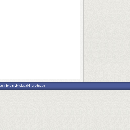
o.info.ufrn.br.sigaa05-producao