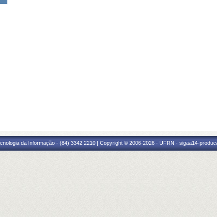
cnologia da Informação - (84) 3342 2210 | Copyright © 2006-2026 - UFRN - sigaa14-produca