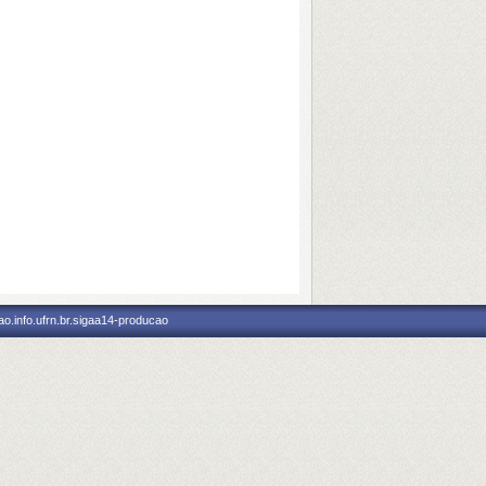
o.info.ufrn.br.sigaa14-producao