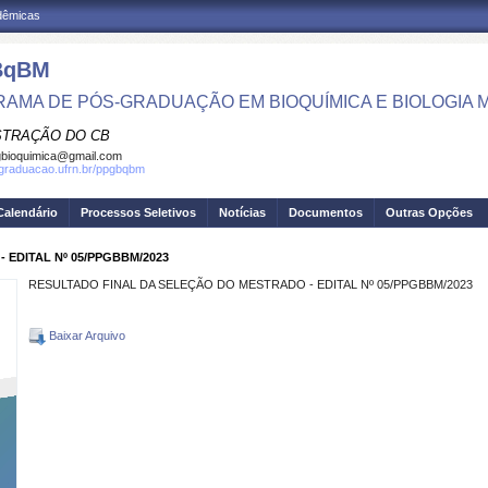
adêmicas
BqBM
AMA DE PÓS-GRADUAÇÃO EM BIOQUÍMICA E BIOLOGIA
STRAÇÃO DO CB
bioquimica@gmail.com
sgraduacao.ufrn.br/ppgbqbm
Calendário
Processos Seletivos
Notícias
Documentos
Outras Opções
EDITAL Nº 05/PPGBBM/2023
RESULTADO FINAL DA SELEÇÃO DO MESTRADO - EDITAL Nº 05/PPGBBM/2023
Baixar Arquivo