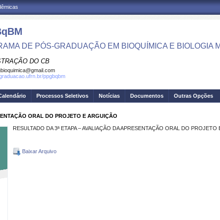
adêmicas
BqBM
AMA DE PÓS-GRADUAÇÃO EM BIOQUÍMICA E BIOLOGIA
STRAÇÃO DO CB
bioquimica@gmail.com
sgraduacao.ufrn.br/ppgbqbm
Calendário
Processos Seletivos
Notícias
Documentos
Outras Opções
ESENTAÇÃO ORAL DO PROJETO E ARGUIÇÃO
RESULTADO DA 3ª ETAPA – AVALIAÇÃO DA APRESENTAÇÃO ORAL DO PROJETO
Baixar Arquivo