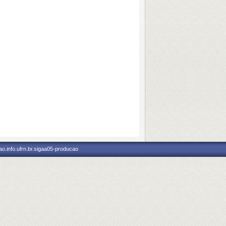
o.info.ufrn.br.sigaa05-producao