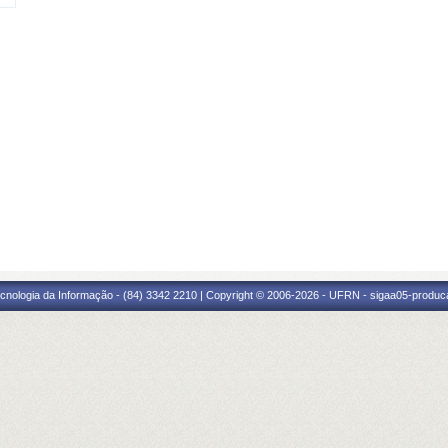
cnologia da Informação - (84) 3342 2210 | Copyright © 2006-2026 - UFRN - sigaa05-produca