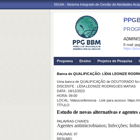
SIGAA - Sistema Integrado de Gestão de Atividades Ac
PPG
PROGR
ADMINI
E-mail:
ppg
https://po
Programa
Ensino
Projetos de Pesquisa
Banca de QUALIFICAÇÃO: LÍDIA LEONIZE RODR
Uma banca de QUALIFICAÇÃO de DOUTORADO foi ca
DISCENTE : LÍDIA LEONIZE RODRIGUES MATIAS
DATA : 18/12/2023
HORA: 09:00
LOCAL: Videoconferencia - Link para acesso: https:/
TÍTULO:
Estudo de novas alternativas e agentes 
PALAVRAS-CHAVES:
Agentes antimicrobianos; Infecções; Inibid
PÁGINAS: 97
RESUMO: