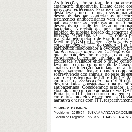
As infecções têm se tornado uma ameaça
atualmente disponíveis. Diante desse con
infecções bacterianas. Para isso foram r
desta tese apresenta uma revisão narra
desenvolvidas para controlar as infecçõ
tratamentos antibacterianos vem despon
naturais como os peptídeos antimicrobi
desenvolvimento de agentes antimicrobia
bacteriana. A revisão ao apresentar atuai
inibidor de tripsina isolado de sementes
infecção bacteriana. O ITT foi obtido 
realizada pelo método de Bradford e sua
Medium (NGM) e bactéria
Escherichia c
concentrações de ITT, do estágio L1 ao L
parâmetros relacionados à ovoposição, pr
Staphylococcus aureus
em
C. elegans
sub
qual nematóides foram expostos ao age
crescimento bacteriano, atividade antioxi
toxicidade avaliados entre o grupo contr
levaram ao maior comprimento de
C.eleg
análises de infecção bacteriana, os 
respectivamente, maior, quando compa
sobrevivência dos animais, no teste de es
controle nos tempos de 12h e 18h (p< 0,
em relação a
Escherichia coli
(OP50) (p>0
dos resultados, constatou-se uma maior 
antibacteriana. Considerando estudos j
atuando como um antagonista da via DAF-
Portanto, o ITT atuou como um agente pro
em outros modelos experimentais. Dessa 
narrativa e testes com ITT, respectivament
MEMBROS DA BANCA:
Presidente - 2085604 - SUSANA MARGARIDA GOM
Externa ao Programa - 2275877 - THAIS SOUZA PAS