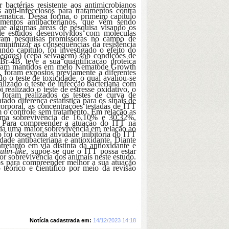
actérias resistente aos antimicrobianos
 anti-infecciosos para tratamentos contra
emática. Dessa forma, o primeiro capítulo
tamentos antibacterianos, que vêm sendo
que algumas áreas de pesquisa visando os
 de estudos desenvolvidos com moléculas
taram pesquisas promissoras no campo de
inimizar as consequências da resistência
undo capítulo, foi investigado o efeito do
legans
) (cepa selvagem) sob condições de
r-4B, teve a sua quantificação proteica
s foram mantidos em meio Nematode Growth
, foram expostos previamente a diferentes
 o teste de toxicidade, o qual avaliou-se
lizado o teste de infecção bacteriana com
ealizado o teste de estresse oxidativo, o
foram realizados os testes de curva de
tado diferença estatística para os sinais de
orporal, as concentrações testadas de ITT
 o controle sem tratamento. Em relação as
uma sobrevivência de 16,10% e 30,32%,
. Para compreender a atuação do ITT na
vada uma maior sobrevivência em relação ao
 foi observada atividade inibitória do ITT
ade antibacteriana e antioxidante. Diante
etanto em via distinta da antioxidante e
ulin-like
, supõe-se que o ITT possa estar
 sobrevivência dos animais neste estudo.
os para compreender melhor a sua atuação
teórico e científico por meio da revisão
Notícia cadastrada em:
14/12/2023 14:18