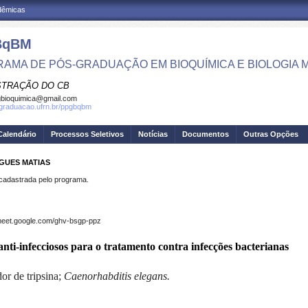
adêmicas
BqBM
AMA DE PÓS-GRADUAÇÃO EM BIOQUÍMICA E BIOLOGIA
STRAÇÃO DO CB
bioquimica@gmail.com
sgraduacao.ufrn.br/ppgbqbm
Calendário
Processos Seletivos
Notícias
Documentos
Outras Opções
IGUES MATIAS
dastrada pelo programa.
/meet.google.com/ghv-bsgp-ppz
anti-infecciosos para o tratamento contra infecções bacterianas
or de tripsina;
Caenorhabditis elegans.