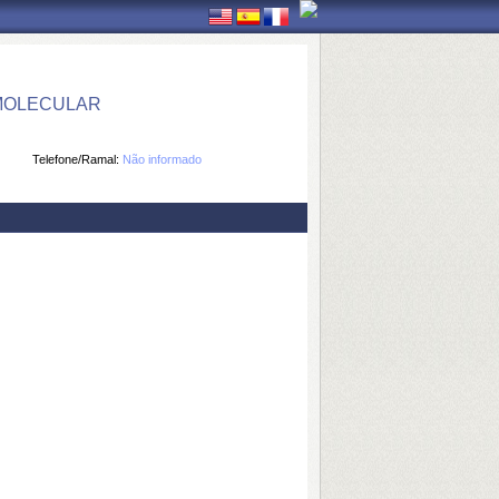
 MOLECULAR
Telefone/Ramal:
Não informado