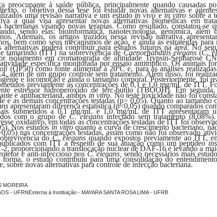
 preocupante à saúde pública, principalmente quando causadas por b
texto, o objetivo dessa tese foi estudar novas alternativas e agentes
ealizados uma revisão narrativa e um estudo
in vivo
e
in vitro
sobre a t
tiva a qual visa apresentar novas alternativas biomédicas em tra
es bacterianas visando novas terapias. Como resultado, constatou-se 
tando, sendo elas: bioinformática, nanotecnologia, genômica, além
anos. Ademais, os artigos trazidos nessa revisão narrativa apresen
nos, bem como seus mecanismos de ação, e ainda as estratégias para m
s alternativas poderá contribuir para estudos futuros na área. No seg
 de tamarindo (ITT) na sobrevivência de
Caenorhabditis elegans
(
C. e
por isolamento em cromatografia de afinidade Trypsin-Sepharose CNB
 atividade específica monitorada por ensaio antitríptico. Os animai
oli
(OP50) como fonte alimentar à 20ºC e, para as análises realizadas
4, além de um grupo controle sem tratamento. Além disso, foi realizado
ogênie e locomoção e ainda o tamanho corporal. Posteriormente, foi rea
metidos previamente às concentrações de 0,1 e 1,0 mg/mL de ITT. Foi r
nte estressor hidroperóxido de terc-butilo (TBOOH). Em seguida, 
dante e antibacteriana, ambos
in vitro
. No teste toxicidade não foi consta
ole e as demais concentrações testadas (p> 0,05). Quanto ao tamanho c
ans
apresentaram diferença estatística (p<0,05) quando comparados com
animais submetidos a 0,1 mg/mL e 1,0 mg/mL de ITT apresentaram 
rados com o grupo de
C. elegans
infectado sem tratamento (8,08%)
tresse oxidativo, em todas as concentrações testadas de ITT foi obser
05). Nos estudos
in vitro
quanto a curva de crescimento bacteriano, não
,05) nas concentrações testadas, assim como não foi observado ativid
sobrevivência do
C. elegans
quando expostos previamente ao ITT, entr
á publicados com ITT a respeito de sua atuação como um peptídeo
ins
2, proporcionando a translocação nuclear de DAF-16 e levando a maior
tetor e anti-infeccioso nos
C. elegans,
sendo necessários mais estud
forma, o estudo contribuiu para uma consolidação do entendimento 
e, sobre novas alternativas para controle de infecção bacteriana.
ES MOREIRA
SOS - UFRNExterna à Instituição - MAYARA SANTA ROSA LIMA - UFRB