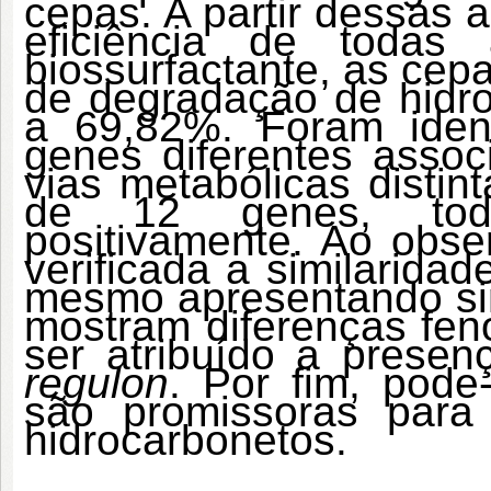
cepas. A partir dessas a
eficiência de toda
biossurfactante, as cep
de degradação de hidro
a
69,82%. Foram iden
genes diferentes asso
vias metabólicas distin
de 12 genes, tod
positivamente. Ao obse
verificada a similarida
mesmo apresentando sim
mostram diferenças feno
ser atribuído a prese
regulon
. Por fim, pode
são promissoras para
hidrocarbonetos.