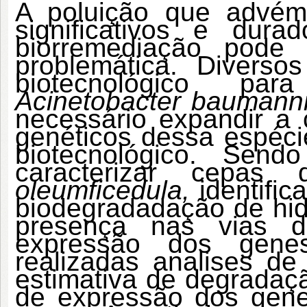
A poluição que advém 
significativos e dur
biorremediação pode
problemática. Diverso
biotecnológico pa
Acinetobacter baumanni
necessário expandir 
genéticos dessa espéci
biotecnológico. Send
caracterizar cepa
oleumficedula,
identifi
biodegradadação de hi
presença nas vias d
expressão dos genes
realizadas analises de
estimativa de degradaçã
de expressão dos gen