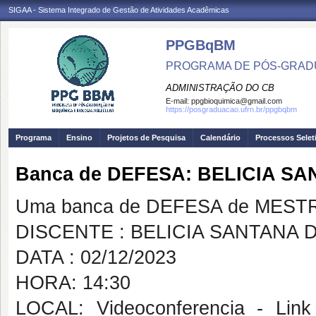
SIGAA - Sistema Integrado de Gestão de Atividades Acadêmicas
PPGBqBM
PROGRAMA DE PÓS-GRADU
ADMINISTRAÇÃO DO CB
E-mail:
ppgbioquimica@gmail.com
https://posgraduacao.ufrn.br/ppgbqbm
Programa
Ensino
Projetos de Pesquisa
Calendário
Processos Selet
Banca de DEFESA: BELICIA SA
Uma banca de DEFESA de MESTRAD
DISCENTE : BELICIA SANTANA D
DATA : 02/12/2023
HORA: 14:30
LOCAL: Videoconferencia - Link 