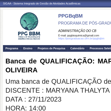
SIGAA - Sistema Integrado de Gestão de Atividades Acadêmicas
PPGBqBM
PROGRAMA DE PÓS-GRADU
ADMINISTRAÇÃO DO CB
E-mail:
ppgbioquimica@gmail.com
https://posgraduacao.ufrn.br/ppgbqbm
Programa
Ensino
Projetos de Pesquisa
Calendário
Processos Selet
Banca de QUALIFICAÇÃO: M
OLIVEIRA
Uma banca de QUALIFICAÇÃO de 
DISCENTE : MARYANA THALYTA
DATA : 27/11/2023
HORA: 14:00