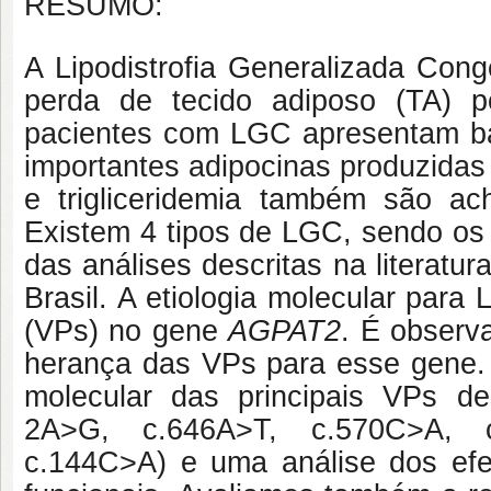
RESUMO:
A Lipodistrofia Generalizada Con
perda de tecido adiposo (TA) 
pacientes com LGC apresentam bai
importantes adipocinas produzidas
e trigliceridemia também são a
Existem 4 tipos de LGC, sendo os 
das análises descritas na literatu
Brasil. A etiologia molecular par
(VPs) no gene
AGPAT2
. É observ
herança das VPs para esse gene. 
molecular das principais VPs d
2A>G, c.646A>T, c.570C>A, c
c.144C>A)
e uma análise dos ef