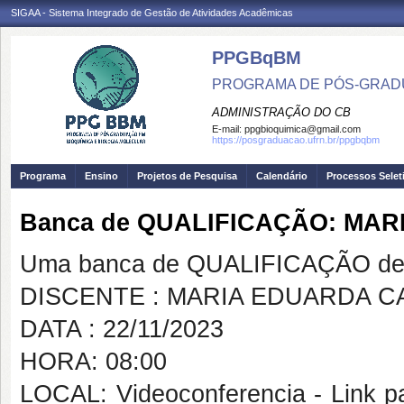
SIGAA - Sistema Integrado de Gestão de Atividades Acadêmicas
PPGBqBM
PROGRAMA DE PÓS-GRADU
ADMINISTRAÇÃO DO CB
E-mail:
ppgbioquimica@gmail.com
https://posgraduacao.ufrn.br/ppgbqbm
Programa
Ensino
Projetos de Pesquisa
Calendário
Processos Selet
Banca de QUALIFICAÇÃO: MA
Uma banca de QUALIFICAÇÃO de 
DISCENTE : MARIA EDUARDA 
DATA : 22/11/2023
HORA: 08:00
LOCAL: Videoconferencia - Link pa