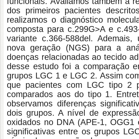
funcionais
. Avaliamos também a re
dos primeiros pacientes descrito
realizamos o diagnóstico molecu
composta para c.299G>A e c.493
variante c.366-588del. Ademais,
nova geração (NGS) para a aná
doenças relacionadas ao tecido ad
desse estudo foi a comparação e
grupos LGC 1 e LGC 2. Assim como 
que pacientes com LGC tipo 2 
comparados aos do tipo 1. Entreta
observamos diferenças significa
dois grupos. A nível de express
oxidados no DNA (APE-1, OGG1 e
significativas entre os grupos L