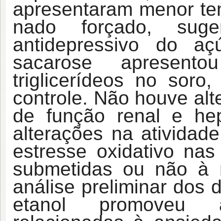
apresentaram menor tem
nado forçado, sug
antidepressivo do a
sacarose apresent
triglicerídeos no sor
controle. Não houve al
de função renal e he
alterações na ativida
estresse oxidativo na
submetidas ou não à r
análise preliminar dos 
etanol promoveu al