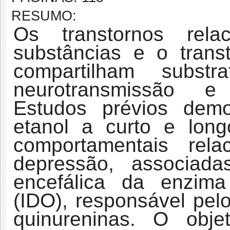
RESUMO:
Os transtornos rel
substâncias e o trans
compartilham substr
neurotransmissão e
Estudos prévios demo
etanol a curto e lon
comportamentais rel
depressão, associada
encefálica da enzima
(IDO), responsável pel
quinureninas. O obje