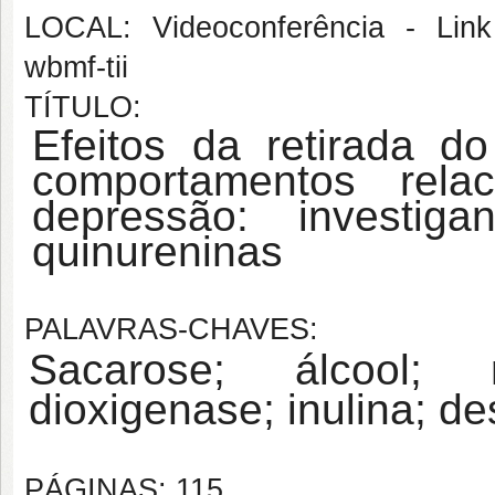
LOCAL: Videoconferência - Link 
wbmf-tii
TÍTULO:
Efeitos da retirada d
comportamentos rel
depressão: investi
quinureninas
PALAVRAS-CHAVES:
Sacarose; álcool; r
dioxigenase; inulina; d
PÁGINAS: 115