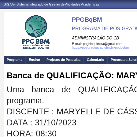
SIGAA - Sistema Integrado de Gestão de Atividades Acadêmicas
PPGBqBM
PROGRAMA DE PÓS-GRADU
ADMINISTRAÇÃO DO CB
E-mail:
ppgbioquimica@gmail.com
https://posgraduacao.ufrn.br/ppgbqbm
Programa
Ensino
Projetos de Pesquisa
Calendário
Processos Selet
Banca de QUALIFICAÇÃO: MAR
Uma banca de QUALIFICAÇÃO
programa.
DISCENTE : MARYELLE DE CÁSS
DATA : 31/10/2023
HORA: 08:30