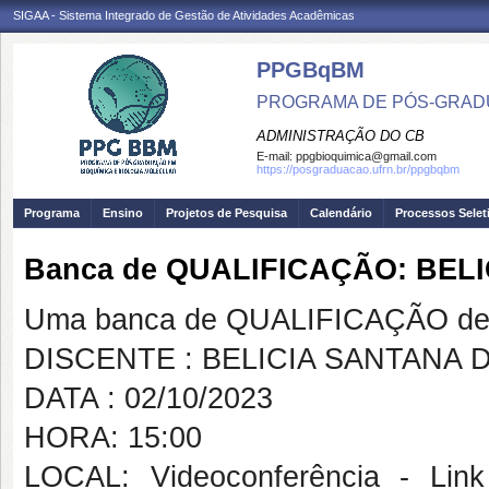
SIGAA - Sistema Integrado de Gestão de Atividades Acadêmicas
PPGBqBM
PROGRAMA DE PÓS-GRADU
ADMINISTRAÇÃO DO CB
E-mail:
ppgbioquimica@gmail.com
https://posgraduacao.ufrn.br/ppgbqbm
Programa
Ensino
Projetos de Pesquisa
Calendário
Processos Selet
Banca de QUALIFICAÇÃO: BELI
Uma banca de QUALIFICAÇÃO de 
DISCENTE : BELICIA SANTANA D
DATA : 02/10/2023
HORA: 15:00
LOCAL: Videoconferência - Link 