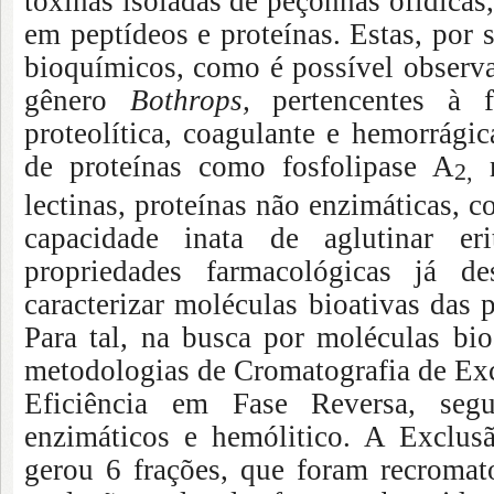
toxinas isoladas de peçonhas ofídica
em peptídeos e proteínas. Estas, por
bioquímicos, como é possível observ
gênero
Bothrops,
pertencentes à f
proteolítica, coagulante e hemorrágic
de proteínas como fosfolipase A
2,
lectinas, proteínas não enzimáticas, 
capacidade inata de aglutinar eri
propriedades farmacológicas já de
caracterizar moléculas bioativas das
Para tal, na busca por moléculas bio
metodologias de Cromatografia de Exc
Eficiência em Fase Reversa, seg
enzimáticos e hemólitico. A Exclu
gerou 6 frações, que foram recroma