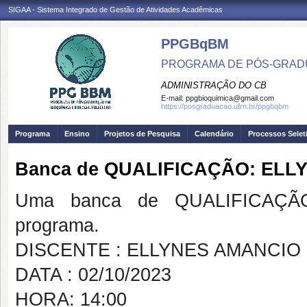
SIGAA - Sistema Integrado de Gestão de Atividades Acadêmicas
PPGBqBM
PROGRAMA DE PÓS-GRADU
ADMINISTRAÇÃO DO CB
E-mail:
ppgbioquimica@gmail.com
https://posgraduacao.ufrn.br/ppgbqbm
Programa
Ensino
Projetos de Pesquisa
Calendário
Processos Selet
Banca de QUALIFICAÇÃO: EL
Uma banca de QUALIFICAÇÃO
programa.
DISCENTE : ELLYNES AMANCIO
DATA : 02/10/2023
HORA: 14:00