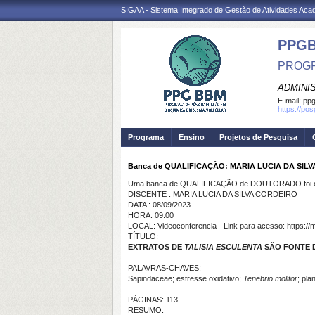
SIGAA - Sistema Integrado de Gestão de Atividades Ac
PPG
PROGR
ADMINI
E-mail:
ppg
https://po
Programa
Ensino
Projetos de Pesquisa
Banca de QUALIFICAÇÃO: MARIA LUCIA DA SIL
Uma banca de QUALIFICAÇÃO de DOUTORADO foi ca
DISCENTE : MARIA LUCIA DA SILVA CORDEIRO
DATA : 08/09/2023
HORA: 09:00
LOCAL: Videoconferencia - Link para acesso: https://
TÍTULO:
EXTRATOS DE
T
ALISIA ESCULENTA
SÃO FONTE 
PALAVRAS-CHAVES:
Sapindaceae; estresse oxidativo;
Tenebrio molitor
; pla
PÁGINAS: 113
RESUMO: