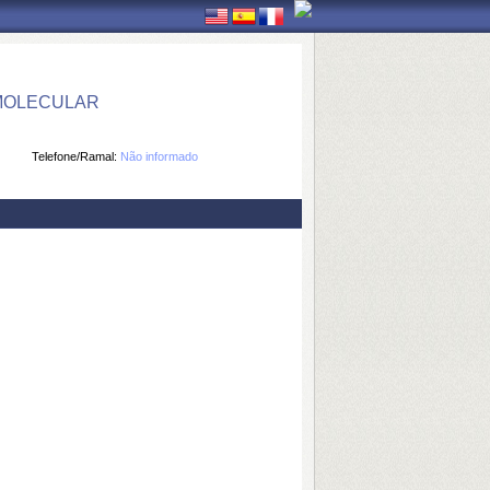
 MOLECULAR
Telefone/Ramal:
Não informado