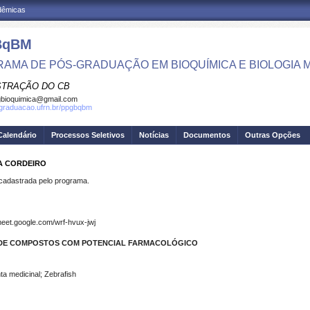
adêmicas
BqBM
AMA DE PÓS-GRADUAÇÃO EM BIOQUÍMICA E BIOLOGIA
STRAÇÃO DO CB
bioquimica@gmail.com
sgraduacao.ufrn.br/ppgbqbm
Calendário
Processos Seletivos
Notícias
Documentos
Outras Opções
VA CORDEIRO
dastrada pelo programa.
meet.google.com/wrf-hvux-jwj
DE COMPOSTOS COM POTENCIAL FARMACOLÓGICO
nta medicinal; Zebrafish