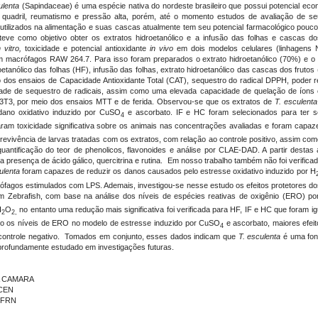
culenta
(Sapindaceae) é uma espécie nativa do nordeste brasileiro que possui potencial econô
quadril, reumatismo e pressão alta, porém, até o momento estudos de avaliação de seu
o utilizados na alimentação e suas cascas atualmente tem seu potencial farmacológico po
 teve como objetivo obter os extratos hidroetanólico e a infusão das folhas e cascas d
n vitro,
toxicidade e potencial antioxidante
in vivo
em dois modelos celulares (linhagens 
o em macrófagos RAW 264.7. Para isso foram preparados o extrato hidroetanólico (70%) e o e
etanólico das folhas (HF), infusão das folhas, extrato hidroetanólico das cascas dos frutos
 dos ensaios de Capacidade Antioxidante Total (CAT), sequestro do radical DPPH, poder 
ade de sequestro de radicais, assim como uma elevada capacidade de quelação de íons cob
I/3T3, por meio dos ensaios MTT e de ferida. Observou-se que os extratos de
T. esculenta
dano oxidativo induzido por CuSO
e ascorbato. IF e HC foram selecionados para ter s
4
am toxicidade significativa sobre os animais nas concentrações avaliadas e foram capaz
revivência de larvas tratadas com os extratos, com relação ao controle positivo, assim c
quantificação do teor de phenolicos, flavonoides e análise por CLAE-DAD. A partir destas 
 a presença de ácido gálico, quercitrina e rutina. Em nosso trabalho também não foi verifi
ulenta
foram capazes de reduzir os danos causados pelo estresse oxidativo induzido por H
rófagos estimulados com LPS. Ademais, investigou-se nesse estudo os efeitos protetores d
m Zebrafish, com base na análise dos níveis de espécies reativas de oxigênio (ERO) por
H
O
no entanto uma redução mais significativa foi verificada para HF, IF e HC que foram i
2
2,
ido os níveis de ERO no modelo de estresse induzido por CuSO
e ascorbato, maiores efei
4
o controle negativo. Tomados em conjunto, esses dados indicam que
T. esculenta
é uma font
s profundamente estudado em investigações futuras.
A CAMARA
ACEN
 UFRN