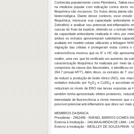
Conhecida popularmente como Pitombeira,
Talisia es
na medicina popular com indicação contra dores no 
fitoquímica são escassos. Os frutos desta planta sã
biotecnológica. Diante desse contexto, esse estudo
fitoquímica, mensurar sua capacidade antioxidante
i
Zebrafish) e analisar seu potencial anti-inflamatóri
cascas do fruto da espécie, obtendo-se o extrato hidro
da capacidade antioxidante realizada
in
vitro,
por meio
ambos os extratos apresentaram satisfatória capacid
avaliada em modelo celular utilizando a linhagem NH
migração das células e protegeram estas contra o 
sobrevivência mostrou que os IF e HC não apresentar
molitor
, uma vez que foi verificado um aumento da sob
caracterização fitoquímica foi realizada por meio da 
compostos da classe dos flavonoides, e identificou-se
264.7 (ensaio MTT). Além disso, os extratos de
T. esc
de reduzir a produção de óxido nítrico (NO), nos mac
oxidativo induzido por H
O
e CuSO
e ascorbato e
2
2
4
reduziram os níveis de ERO nas larvas expostas ao 
também tenha apresentado efeitos protetores, reduz
intensidade de fluorescência a níveis menores que 
possível potencial anti-inflamatório que deve ser mai
MEMBROS DA BANCA:
Presidente - 2962496 - RAFAEL BARROS GOMES D
Externa à Instituição - JAILMA ALMEIDA DE LIMA - L
Externo à Instituição - WESLLEY DE SOUZA PAIVA -