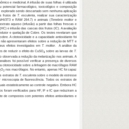
mico e medicinal. A infusão de suas folhas é utilizada
 potencial farmacológico, toxicológico e composição
uco explorado sendo descartado sem nenhuma aplicação
os frutos de
T. esculenta
, realizar sua caracterização
NHI/3T3 e RAW 264.7) e animais (
Tenebrio molitor
e
xtrato aquoso (infusão) a partir das folhas frescas e
 (HC) e infusão das cascas dos frutos (IC). A avaliação
redutor e quelação de Cobre. Os testes revelaram que
re. A citotoxicidade e a capacidade antioxidante foi
não apresentaram efeitos sobre a redução de MTT e
eus efeitos investigados em
T. molitor.
A análise da
es de reduzir o efeito do CuSO
sobre as larvas de
T.
4
omo observada a redução da melanização nos animais. A
analises foi possível verificar a presença de diversos
cada citotoxicidade sobre a linhagem de macrófagos RAW
O
nos macrófagos. No entanto, apenas HC foi capaz
2
2
os extratos de
T. esculenta
sobre o modelo de estresse
 microscopia de fluorescência. Todos os extratos de
guais estatisticamente ao controle negativo. Embora HC
tos foram verificados para HF, IF e IC que reduziram a
e de compostos com potentes efeitos antioxidantes e