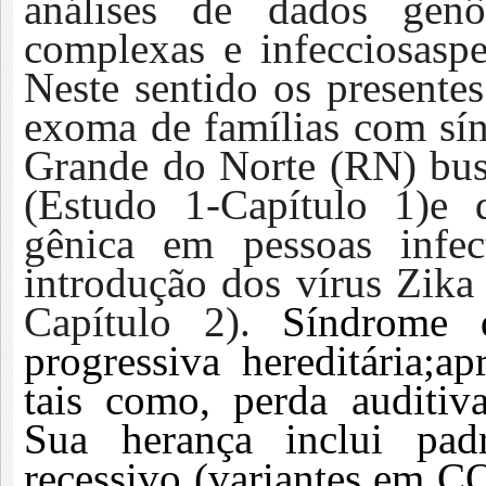
análises de dados genô
complexas e infecciosaspe
Neste sentido os presente
exoma de famílias com sí
Grande do Norte (RN) busc
(Estudo 1-Capítulo 1)e 
gênica em pessoas infe
introdução dos vírus Zika
Capítulo 2).
Síndrome 
progressiva hereditária;ap
tais como, perda auditiv
Sua herança inclui pad
recessivo (variantes em