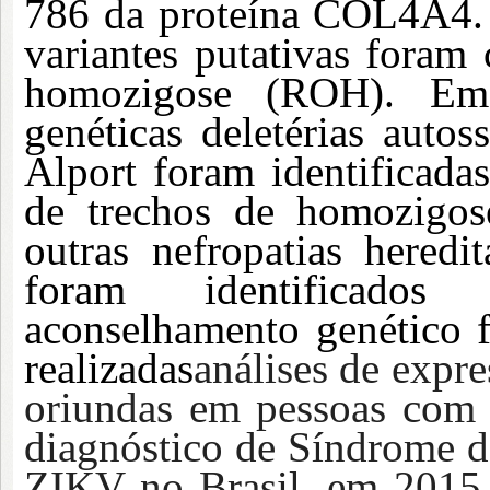
786 da proteína COL4A4. 
variantes putativas foram
homozigose (ROH). Em 
genéticas deletérias auto
Alport foram identificada
de trechos de homozigos
outras nefropatias heredit
foram identificados
aconselhamento genético 
realizadas
análises de expr
oriundas em pessoas com
diagnóstico de Síndrome d
ZIKV no Brasil, em 2015