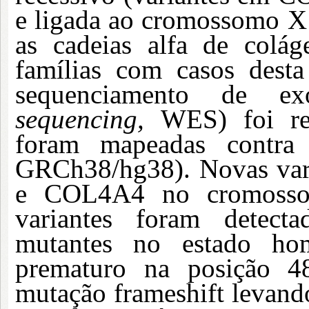
e ligada ao cromossomo X
as cadeias alfa de colág
famílias com casos dest
sequenciamento de e
sequencing,
WES) foi re
foram mapeadas contra
GRCh38/hg38). Novas vari
e COL4A4 no cromossom
variantes foram detect
mutantes no estado ho
prematuro na posição 
mutação frameshift levand