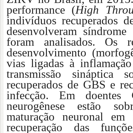
performance (
High Throu
indivíduos recuperados d
desenvolveram síndrome d
foram analisados. Os r
desenvolvimento (morfogê
vias ligadas à inflamaçã
transmissão sináptica s
recuperados de GBS e re
infecção. Em doentes 
neurogênese estão sob
maturação neuronal em 
recuperação das funçõ