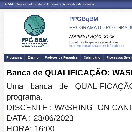
SIGAA - Sistema Integrado de Gestão de Atividades Acadêmicas
PPGBqBM
PROGRAMA DE PÓS-GRADU
ADMINISTRAÇÃO DO CB
E-mail:
ppgbioquimica@gmail.com
https://posgraduacao.ufrn.br/ppgbqbm
Programa
Ensino
Projetos de Pesquisa
Calendário
Processos Selet
Banca de QUALIFICAÇÃO: WA
Uma banca de QUALIFICAÇÃO
programa.
DISCENTE : WASHINGTON CAN
DATA : 23/06/2023
HORA: 16:00