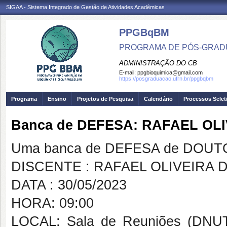
SIGAA - Sistema Integrado de Gestão de Atividades Acadêmicas
PPGBqBM
PROGRAMA DE PÓS-GRADU
ADMINISTRAÇÃO DO CB
E-mail:
ppgbioquimica@gmail.com
https://posgraduacao.ufrn.br/ppgbqbm
Programa
Ensino
Projetos de Pesquisa
Calendário
Processos Selet
Banca de DEFESA: RAFAEL OL
Uma banca de DEFESA de DOUTOR
DISCENTE : RAFAEL OLIVEIRA
DATA : 30/05/2023
HORA: 09:00
LOCAL: Sala de Reuniões (DNUT)