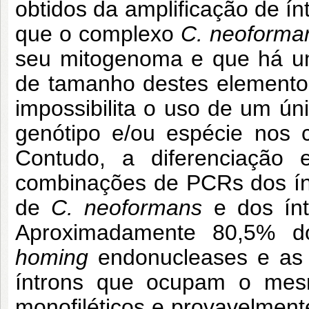
obtidos da amplificação de í
que o complexo
C. neoforma
seu mitogenoma e que há um
de tamanho destes elementos
impossibilita o uso de um úni
genótipo e/ou espécie nos
Contudo, a diferenciação 
combinações de PCRs dos ín
de
C. neoformans
e dos ín
Aproximadamente 80,5% do
homing
endonucleases e as a
íntrons que ocupam o mesm
monofiléticos e provavelme