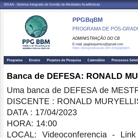
SIGAA - Sistema Integrado de Gestão de Atividades Acadêmicas
PPGBqBM
PROGRAMA DE PÓS-GRADU
ADMINISTRAÇÃO DO CB
E-mail:
ppgbioquimica@gmail.com
https://posgraduacao.ufrn.br/ppgbqbm
Programa
Ensino
Projetos de Pesquisa
Calendário
Processos Selet
Banca de DEFESA: RONALD MU
Uma banca de DEFESA de MESTRAD
DISCENTE : RONALD MURYELLI
DATA : 17/04/2023
HORA: 14:00
LOCAL: Videoconferencia - Link 