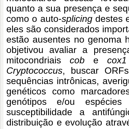
quanto a sua presença e seq
como o auto-
splicing
destes 
eles são considerados import
estão ausentes no genoma h
objetivou avaliar a presen
mitocondriais
cob
e
cox1
Cryptococcus
, buscar ORF
sequências intrônicas, averi
genéticos como marcadores
genótipos e/ou espécie
susceptibilidade a antifún
distribuição e evolução atrav