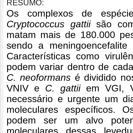
RESUMO:
Os complexos de espéc
Cryptococcus gattii
são comp
matam mais de 180.000 pe
sendo a meningoencefalite 
Características como virulên
podem variar dentro de cada
C. neoformans
é dividido no
VNIV e
C. gattii
em VGI, V
necessário e urgente um di
moleculares específicos. O
podem ser um alvo potenc
moleculares dessas leved