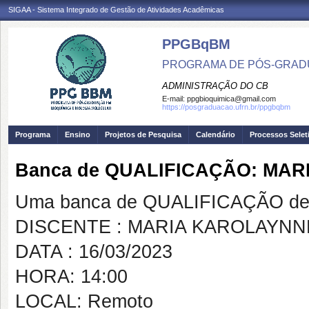
SIGAA - Sistema Integrado de Gestão de Atividades Acadêmicas
PPGBqBM
PROGRAMA DE PÓS-GRADU
ADMINISTRAÇÃO DO CB
E-mail:
ppgbioquimica@gmail.com
https://posgraduacao.ufrn.br/ppgbqbm
Programa
Ensino
Projetos de Pesquisa
Calendário
Processos Selet
Banca de QUALIFICAÇÃO: MAR
Uma banca de QUALIFICAÇÃO de 
DISCENTE : MARIA KAROLAYNNE
DATA : 16/03/2023
HORA: 14:00
LOCAL: Remoto