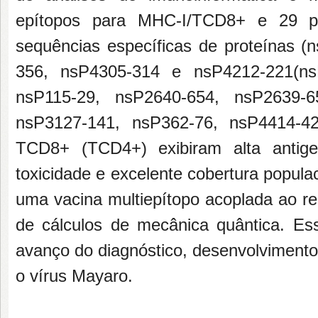
epítopos para MHC-I/TCD8+ e 29 p
sequências específicas de proteínas 
356, nsP4305-314 e nsP4212-221(ns
nsP115-29, nsP2640-654, nsP2639-6
nsP3127-141, nsP362-76, nsP4414-4
TCD8+ (TCD4+) exibiram alta antigen
toxicidade e excelente cobertura popul
uma vacina multiepítopo acoplada ao r
de cálculos de mecânica quântica. Es
avanço do diagnóstico, desenvolvimento
o vírus Mayaro.