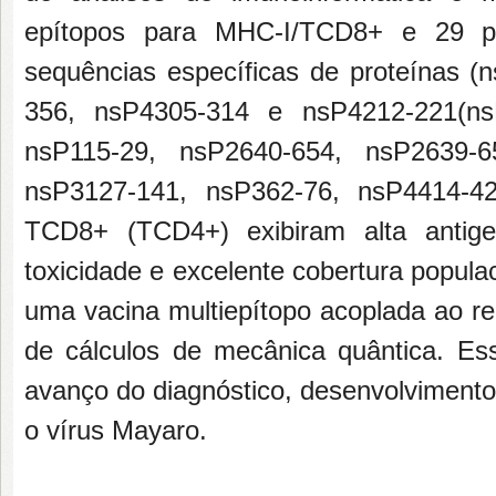
epítopos para MHC-I/TCD8+ e 29 p
sequências específicas de proteínas 
356, nsP4305-314 e nsP4212-221(ns
nsP115-29, nsP2640-654, nsP2639-6
nsP3127-141, nsP362-76, nsP4414-4
TCD8+ (TCD4+) exibiram alta antigen
toxicidade e excelente cobertura popul
uma vacina multiepítopo acoplada ao r
de cálculos de mecânica quântica. Es
avanço do diagnóstico, desenvolvimento
o vírus Mayaro.