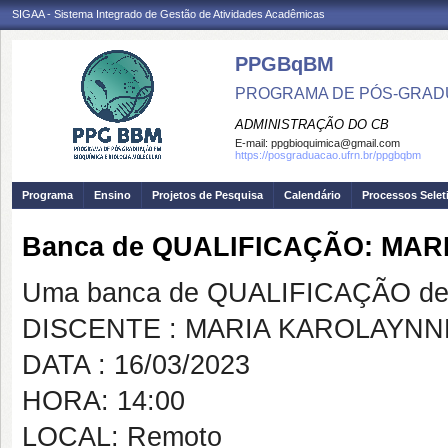
SIGAA - Sistema Integrado de Gestão de Atividades Acadêmicas
PPGBqBM
PROGRAMA DE PÓS-GRADU
ADMINISTRAÇÃO DO CB
E-mail:
ppgbioquimica@gmail.com
https://posgraduacao.ufrn.br/ppgbqbm
Programa
Ensino
Projetos de Pesquisa
Calendário
Processos Selet
Banca de QUALIFICAÇÃO: MAR
Uma banca de QUALIFICAÇÃO de 
DISCENTE : MARIA KAROLAYNNE
DATA : 16/03/2023
HORA: 14:00
LOCAL: Remoto