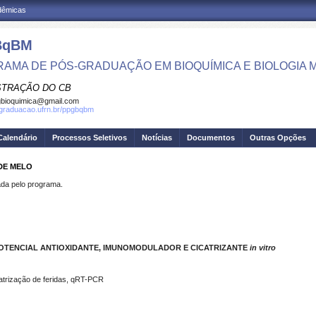
adêmicas
BqBM
AMA DE PÓS-GRADUAÇÃO EM BIOQUÍMICA E BIOLOGIA
STRAÇÃO DO CB
bioquimica@gmail.com
sgraduacao.ufrn.br/ppgbqbm
Calendário
Processos Seletivos
Notícias
Documentos
Outras Opções
DE MELO
a pelo programa.
POTENCIAL ANTIOXIDANTE, IMUNOMODULADOR E CICATRIZANTE
in vitro
atrização de feridas, qRT-PCR