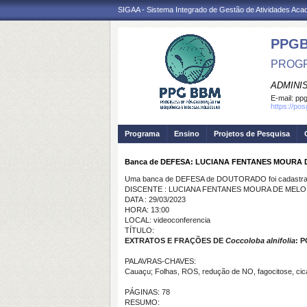
SIGAA - Sistema Integrado de Gestão de Atividades Ac
PPG
PROGR
ADMINI
E-mail:
ppg
https://po
Programa
Ensino
Projetos de Pesquisa
Banca de DEFESA: LUCIANA FENTANES MOURA 
Uma banca de DEFESA de DOUTORADO foi cadastrad
DISCENTE : LUCIANA FENTANES MOURA DE MELO
DATA : 29/03/2023
HORA: 13:00
LOCAL: videoconferencia
TÍTULO:
EXTRATOS E FRAÇÕES DE
Coccoloba alnifolia
: 
PALAVRAS-CHAVES:
Cauaçu; Folhas, ROS, redução de NO, fagocitose, cic
PÁGINAS: 78
RESUMO: