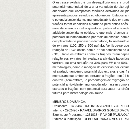
O estresse oxidativo é um desequilíbrio entre a pr
potencialmente induzindo a uma variedade de altera
observado que compostos fenólicos derivados de pla
apresenta poucos estudos etnobotânicos. Estudos anter
o potencial antioxidante, imunomodulatório dos extrato
frações foram escolhidas a partir do perfil obtido ap
meio de ensaios in vitro quanto ao potencial antiox
atividade antioxidante obtidos, o que mais chamou a 
potencial imunomodulatório por meio de ensaios com a
complexidade do processo inflamatório, foi analisado
de extratos (100, 250 e 500 µg/mL). Verificou-se q
redução de ROS obtida com o EE foi semelhante ao con
(NO). Tanto os extratos como as frações foram capaz
relação aos extratos, foi avaliada a atividade fagocí
verificou-se uma redução de 30% para EE e de 50% pa
metodologias, como a medição de citocinas por citom
foi avaliado também o potencial dos extratos e das fr
mostraram que ambos os extratos e frações, em 24 h
controle (sem extrato), a porcentagem de migração c
potencial antioxidante, imunomodulador, assim como a
extratos e frações com potencial para atuar na dinâ
futuras para biotecnologia em saúde.
MEMBROS DA BANCA:
Presidente - 1453487 - KATIA CASTANHO SCORTEC
Interno - 2962496 - RAFAEL BARROS GOMES DA C
Externa ao Programa - 1251018 - RIVA DE PAULA 
Externa à Instituição - DEBORAH YARA ALVES CU