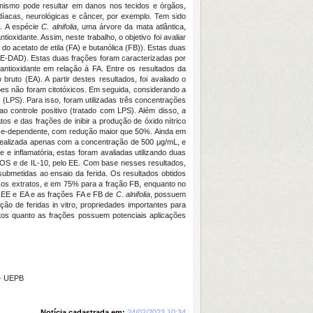
anismo pode resultar em danos nos tecidos e órgãos,
íacas, neurológicas e câncer, por exemplo. Tem sido
o. A espécie
C. alnifolia
, uma árvore da mata atlântica,
xidante. Assim, neste trabalho, o objetivo foi avaliar
do acetato de etila (FA) e butanólica (FB)). Estas duas
CLAE-DAD). Estas duas frações foram caracterizadas por
antioxidante em relação à FA. Entre os resultados da
ruto (EA). A partir destes resultados, foi avaliado o
ões não foram citotóxicos. Em seguida, considerando a
(LPS). Para isso, foram utilizadas três concentrações
 controle positivo (tratado com LPS). Além disso, a
s e das frações de inibir a produção de óxido nítrico
dose-dependente, com redução maior que 50%. Ainda em
oi realizada apenas com a concentração de 500 μg/mL, e
 inflamatória, estas foram avaliadas utilizando duas
NOS e de IL-10, pelo EE. Com base nesses resultados,
 submetidas ao ensaio da ferida. Os resultados obtidos
os extratos, e em 75% para a fração FB, enquanto no
 EE e EA e as frações FA e FB de
C. alnifolia
, possuem
ão de feridas in vitro, propriedades importantes para
atos quanto as frações possuem potenciais aplicações
- UEPB
Notícia cadastrada em:
24/02/2023 10:34