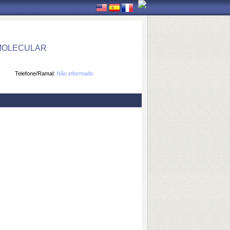
 MOLECULAR
Telefone/Ramal:
Não informado