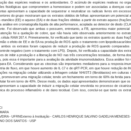
odução das espécies reativas e os antioxidantes. O acúmulo de espécies reativas no org
ções fisiológicas que comprometem a homeostase e podem ser associadas a doenças card
ntas apresentam a capacidade de sequestrar e neutralizar os radicais livres em excess
iores do grupo mostraram que os extratos obtidos de folhas apresentaram um potencial antio
s etanólico (EE) e aquoso (EA) e de duas frações obtidas a partir do extrato aquoso (frações 
ós a análise em cromatografia líquida de alta performance, acoplada ao detector de diodo (
idante. Foi observado que ambas o possuem, entretanto, a FB, apresentou maior potencial 
atenção foi a quelação de cobre, que não havia sido observada anteriormente no extrato b
 célula RAW 267.4. Primeiramente, foi verificado que tanto os extratos quanto as duas fraç
 então o efeito de EE e de EA na produção de ROS após o tratamento com lipopolissacarídeo 
ue ambos os extratos foram capazes de reduzir a produção de ROS quando comparados ao
trole negativo (sem o tratamento com LPS). Depois, foi verificada a capacidade dos extrato
es de inibir a produção e a liberação de NO nas três concentrações testadas, de forma 
tica, pois essa é importante para a avaliação da atividade imunomoduladora. Essa análise f
ra EA. Considerando que as citocinas são importantes mediadores para a resposta imune e
etria de fluxo, em que houve aumento de IL-17 e de qRT-PCR, em que houve redução de i
ações na migração celular utilizando a linhagem celular NHI/3T3 (fibroblastos) em culturas
, promoveram uma migração celular, tendo um fechamento em torno de 60% da ferida para 
elular foi em torno de 40%. Desse modo, os dados aqui apresentados demonstraram que os
presentam a capacidade de induzir a migração celular envolvida no processo de cicatrizaç
mica do processo inflamatório e de dano tecidual. Com isso, conclui-se que tanto os extr
CI
AMARA
OLIVEIRA - UFRNExterno à Instituição - CARLOS HENRIQUE SALVINO GADELHA MENESES 
RSINO DOS SANTOS - USP