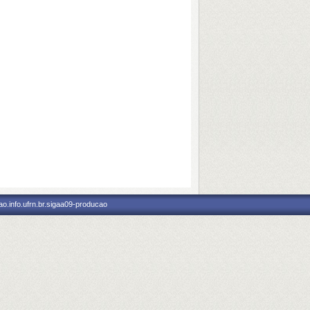
o.info.ufrn.br.sigaa09-producao