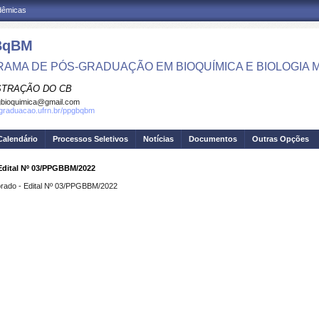
adêmicas
BqBM
AMA DE PÓS-GRADUAÇÃO EM BIOQUÍMICA E BIOLOGIA
STRAÇÃO DO CB
bioquimica@gmail.com
sgraduacao.ufrn.br/ppgbqbm
Calendário
Processos Seletivos
Notícias
Documentos
Outras Opções
 Edital Nº 03/PPGBBM/2022
torado - Edital Nº 03/PPGBBM/2022