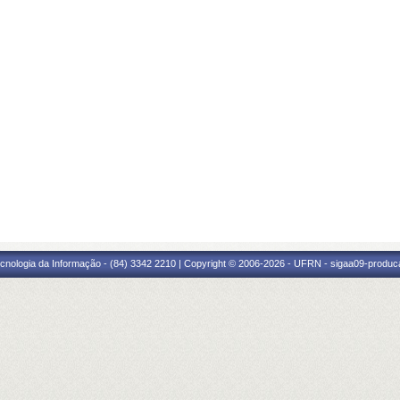
cnologia da Informação - (84) 3342 2210 | Copyright © 2006-2026 - UFRN - sigaa09-produca