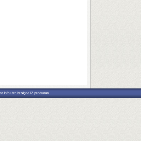
o.info.ufrn.br.sigaa12-producao