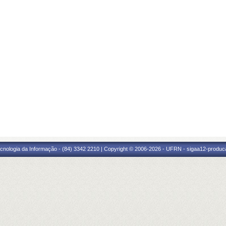
cnologia da Informação - (84) 3342 2210 | Copyright © 2006-2026 - UFRN - sigaa12-produca