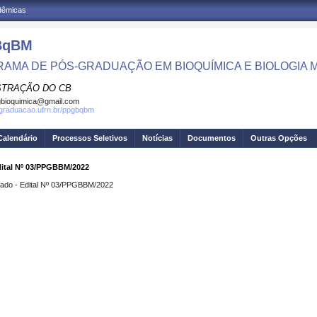
adêmicas
BqBM
AMA DE PÓS-GRADUAÇÃO EM BIOQUÍMICA E BIOLOGIA
STRAÇÃO DO CB
bioquimica@gmail.com
sgraduacao.ufrn.br/ppgbqbm
Calendário
Processos Seletivos
Notícias
Documentos
Outras Opções
dital Nº 03/PPGBBM/2022
trado - Edital Nº 03/PPGBBM/2022