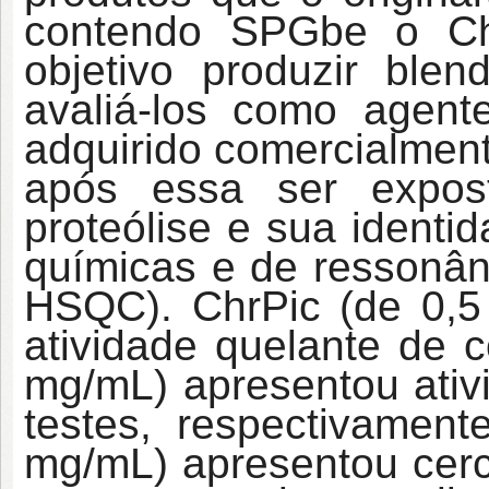
contendo SPGb
e o Ch
objetivo produzir ble
avaliá-los como agente
adquirido comercialment
após essa ser expos
proteólise e sua identi
químicas e de ressonân
HSQC). ChrPic (de 0,5
atividade quelante de c
mg/mL) apresentou ativ
testes, respectivament
mg/mL) apresentou cer