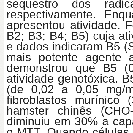
sequestro dos radic
respectivamente. En
apresentou atividade.
B2; B3; B4; B5) cuja ati
e dados indicaram B5 (
mais potente agente a
demonstrou que B5 (
atividade genotóxica. 
(de 0,02 a 0,05 mg/m
fibroblastos murínico
hamster chinês (CHO
diminuiu em 30% a capa
o MTT. Quando células