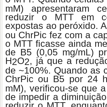
mM) apresentaram c
reduzir o MTT em c
expostas ao peróxido. 
ou ChrPic fez com a cap
o MTT ficasse ainda men
de B5 (0,05 mg/mL) pr
H
O
, já que a reduçã
2
2
de ~100%. Quando as c
ChrPic ou B5 por 24 h
mM), verificou-se que 
de impedir a diminuiçã
reduzir o MTT, enquant