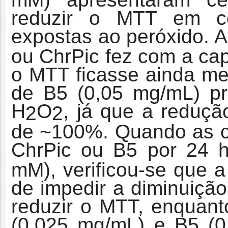
reduzir o MTT em c
expostas ao peróxido. 
ou ChrPic fez com a cap
o MTT ficasse ainda men
de B5 (0,05 mg/mL) pr
H
O
, já que a reduçã
2
2
de ~100%. Quando as c
ChrPic ou B5 por 24 h
mM), verificou-se que 
de impedir a diminuiçã
reduzir o MTT, enquant
(0,025 mg/mL) e B5 (