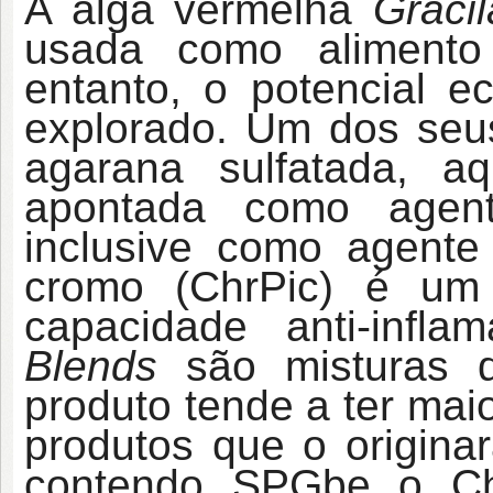
A alga vermelha
Gracil
usada como alimento
entanto, o potencial e
explorado. Um dos seu
agarana sulfatada, 
apontada como agent
inclusive como agente 
cromo (ChrPic) é um
capacidade anti-inflam
Blends
são misturas 
produto tende a ter maio
produtos que o origina
contendo SPGb
e o Ch