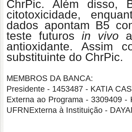
ChrPic. Além disso, 
citotoxicidade, enqua
dados apontam B5 com
teste futuros
in vivo
af
antioxidante. Assim c
substituinte do ChrPic.
MEMBROS DA BANCA:
Presidente - 1453487 - KATIA 
Externa ao Programa - 330940
UFRNExterna à Instituição - DA