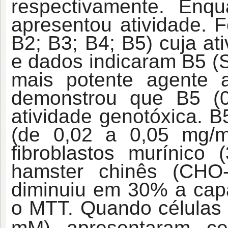
respectivamente. En
apresentou atividade.
B2; B3; B4; B5) cuja ati
e dados indicaram B5 (
mais potente agente a
demonstrou que B5 (
atividade genotóxica. 
(de 0,02 a 0,05 mg/m
fibroblastos murínico
hamster chinês (CHO
diminuiu em 30% a capa
o MTT. Quando células
mM) apresentaram c