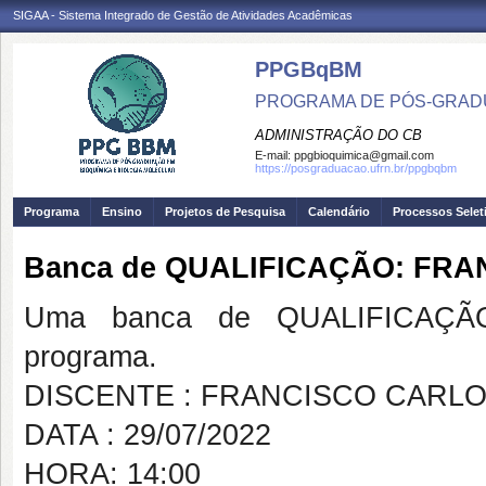
SIGAA - Sistema Integrado de Gestão de Atividades Acadêmicas
PPGBqBM
PROGRAMA DE PÓS-GRADU
ADMINISTRAÇÃO DO CB
E-mail:
ppgbioquimica@gmail.com
https://posgraduacao.ufrn.br/ppgbqbm
Programa
Ensino
Projetos de Pesquisa
Calendário
Processos Selet
Banca de QUALIFICAÇÃO: FRA
Uma banca de QUALIFICAÇÃO
programa.
DISCENTE : FRANCISCO CARLO
DATA : 29/07/2022
HORA: 14:00