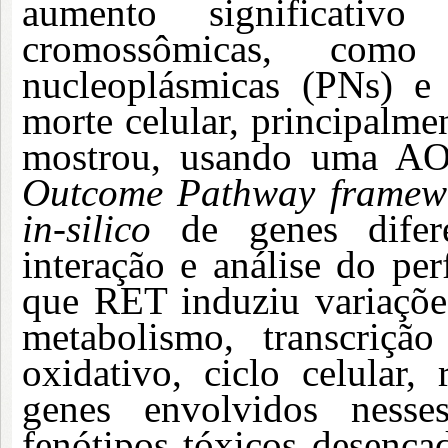
aumento significativ
cromossômicas, como
nucleoplásmicas (PNs) e
morte celular, principalme
mostrou, usando uma AO
Outcome Pathway framew
in-silico
de genes difere
interação e análise do per
que RET induziu variaçõe
metabolismo, transcrição
oxidativo, ciclo celular
genes envolvidos nesse
fenótipos tóxicos desenca